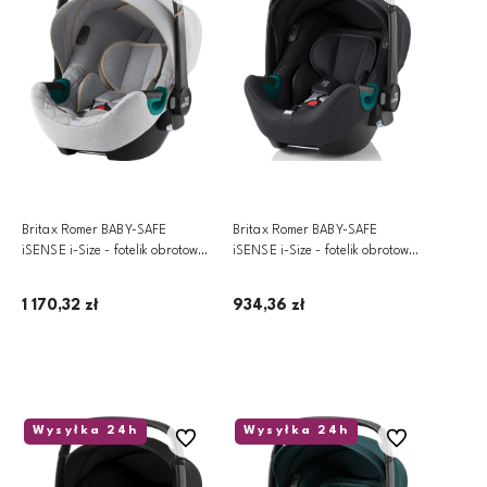
Britax Romer BABY-SAFE
Britax Romer BABY-SAFE
iSENSE i-Size - fotelik obrotowy
iSENSE i-Size - fotelik obrotowy
z oświetleniem LED ~0-13 kg |
z oświetleniem LED ~0-13 kg |
Nordic Grey, SALE
Fossil Grey, SALE
1 170,32 zł
934,36 zł
Dodaj do koszyka
Dodaj do koszyka
Wysyłka 24h
Wysyłka 24h
Do ulubionych
Do ulubionych