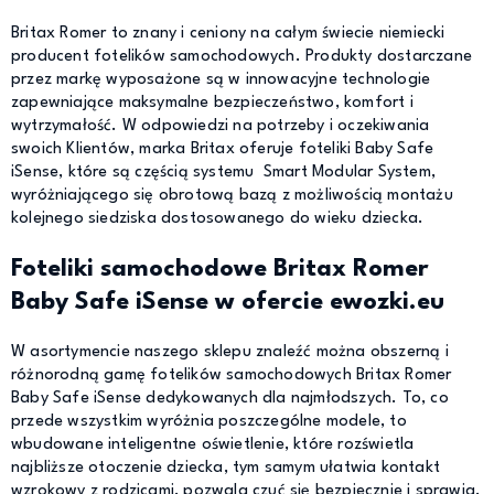
Britax Romer to znany i ceniony na całym świecie niemiecki
producent fotelików samochodowych. Produkty dostarczane
przez markę wyposażone są w innowacyjne technologie
zapewniające maksymalne bezpieczeństwo, komfort i
wytrzymałość. W odpowiedzi na potrzeby i oczekiwania
swoich Klientów, marka Britax oferuje foteliki Baby Safe
iSense, które są częścią systemu Smart Modular System,
wyróżniającego się obrotową bazą z możliwością montażu
kolejnego siedziska dostosowanego do wieku dziecka.
Foteliki samochodowe Britax Romer
Baby Safe iSense w ofercie ewozki.eu
W asortymencie naszego sklepu znaleźć można obszerną i
różnorodną gamę fotelików samochodowych Britax Romer
Baby Safe iSense dedykowanych dla najmłodszych. To, co
przede wszystkim wyróżnia poszczególne modele, to
wbudowane inteligentne oświetlenie, które rozświetla
najbliższe otoczenie dziecka, tym samym ułatwia kontakt
wzrokowy z rodzicami, pozwala czuć się bezpiecznie i sprawia,