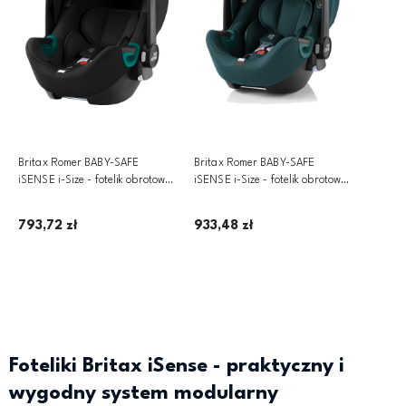
Britax Romer BABY-SAFE
Britax Romer BABY-SAFE
iSENSE i-Size - fotelik obrotowy
iSENSE i-Size - fotelik obrotowy
z oświetleniem LED ~0-13 kg |
z oświetleniem LED ~0-13 kg |
Space Black, SALE
Atlantic Green, SALE
793,72 zł
933,48 zł
Dodaj do koszyka
Dodaj do koszyka
Foteliki Britax iSense - praktyczny i
wygodny system modularny