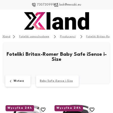
730730999
bok@ewozki.eu
Xland
Foteliki samochodowe
Producenci
Foteliki Britax-Rom
Foteliki Britax-Romer Baby Safe iSense i-
Size
Wstecz
Baby Safe iSense i-Size
Wysyłka 24h
Wysyłka 24h
Do ulubionych
Do ulubionych