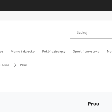
we
Mama i dziecko
Pokój dziecięcy
Sport i turystyka
No
ki Nuna
Pruu
Pruu