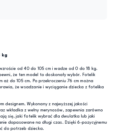
8 kg
wzroście od 40 do 105 cm i wadze od 0 do 18 kg.
ewni, że ten model to doskonały wybór. Fotelik
em aż do 105 cm. Po przekroczeniu 76 cm można
rawia, że wsadzanie i wyciąganie dziecka z fotelika
nym designem. Wykonany z najwyższej jakości
h oraz wkładka z wełny merynosów, zapewnia zarówno
ą się, jaki fotelik wybrać dla dwulatka lub jaki
zanie dopasowane na długi czas. Dzięki 6-pozycyjnemu
ać do potrzeb dziecka.