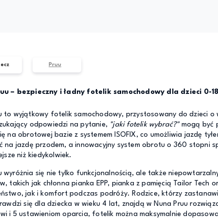
ecz
Pruu
uu – bezpieczny i ładny fotelik samochodowy dla dzieci 0-1
 to wyjątkowy fotelik samochodowy, przystosowany do dzieci o 
zukający odpowiedzi na pytanie,
"jaki fotelik wybrać?"
mogą być p
ię na obrotowej bazie z systemem ISOFIX, co umożliwia jazdę tył
ć na jazdę przodem, a innowacyjny system obrotu o 360 stopni sp
ejsze niż kiedykolwiek.
 wyróżnia się nie tylko funkcjonalnością, ale także niepowtarzal
w, takich jak chłonna pianka EPP, pianka z pamięcią Tailor Tec
ństwo, jak i komfort podczas podróży. Rodzice, którzy zastanawiaj
prawdzi się dla dziecka w wieku 4 lat, znajdą w Nuna Pruu rozwią
wi i 5 ustawieniom oparcia, fotelik można maksymalnie dopasow