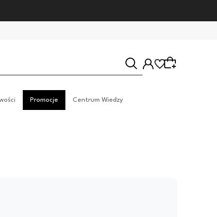
wości
Promocje
Centrum Wiedzy
Wybierz coś dla siebie z naszej aktualnej oferty lub
zaloguj się, aby przywrócić dodane produkty do
listy z poprzedniej sesji.