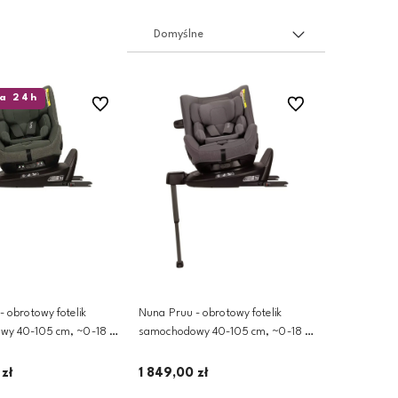
a 24h
Do ulubionych
Do ulubionych
 obrotowy fotelik
Nuna Pruu - obrotowy fotelik
wy 40-105 cm, ~0-18 kg
samochodowy 40-105 cm, ~0-18 kg
| Thunder
 zł
1 849,00 zł