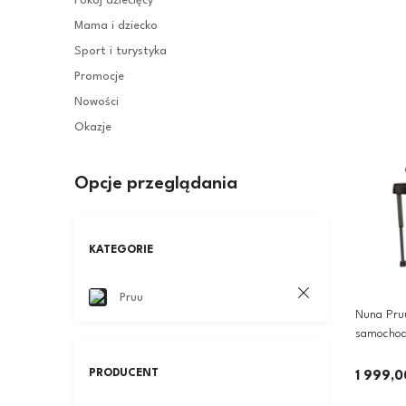
Pokój dziecięcy
Mama i dziecko
Sport i turystyka
Promocje
Nowości
Okazje
Opcje przeglądania
KATEGORIE
Pruu
Nuna Pruu
samochod
| Cedar
PRODUCENT
1 999,0