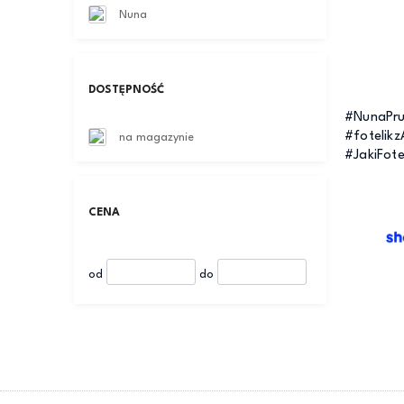
Nuna
DOSTĘPNOŚĆ
#NunaPru
#fotelik
na magazynie
#JakiFot
CENA
od
do