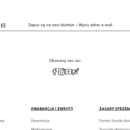
Zapisz się na nasz biuletyn – Wpisz adres e-mail
Obserwuj nas na:
polityce prywatności
GWARANCJA I ZWROTY
ZASADY SPRZED
owa
Gwarancja
Formy i koszty do
eReklamacje
Sposoby płatności