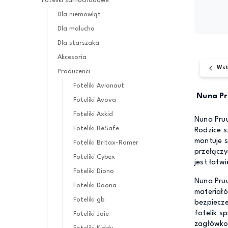
Foteliki samochodowe
Dla niemowląt
Dla malucha
Dla starszaka
Akcesoria
Wst
Producenci
Foteliki Avionaut
Nuna Pr
Foteliki Avova
Foteliki Axkid
Nuna Pruu
Foteliki BeSafe
Rodzice s
montuje s
Foteliki Britax-Romer
przełączy
Foteliki Cybex
jest łatwi
Foteliki Diono
Nuna Pruu
Foteliki Doona
materiałó
Foteliki gb
bezpiecze
fotelik s
Foteliki Joie
zagłówko