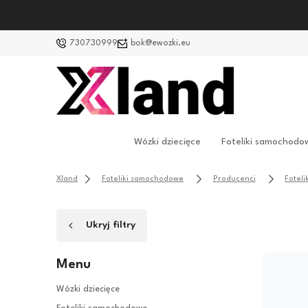
730730999
bok@ewozki.eu
Wózki dziecięce
Foteliki samochodo
Xland
Foteliki samochodowe
Producenci
Foteli
Ukryj filtry
Menu
Wózki dziecięce