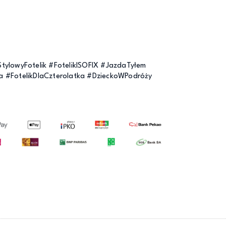
ylowyFotelik #FotelikISOFIX #JazdaTyłem
 #FotelikDlaCzterolatka #DzieckoWPodróży