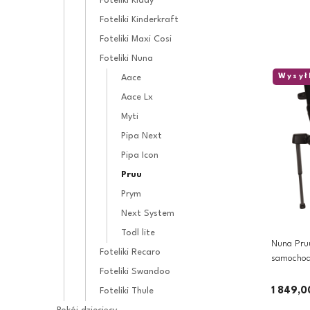
Foteliki Kiddy
Foteliki Kinderkraft
Foteliki Maxi Cosi
Foteliki Nuna
Wysył
Aace
Aace Lx
Myti
Pipa Next
Pipa Icon
Pruu
Prym
Next System
Todl lite
Nuna Pruu
Foteliki Recaro
samochod
Foteliki Swandoo
| Caviar
1 849,0
Foteliki Thule