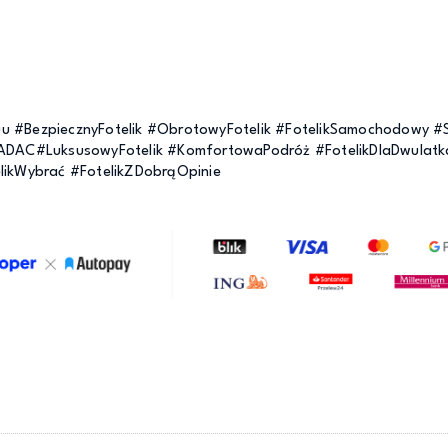
Dodaj do koszyka
u #BezpiecznyFotelik #ObrotowyFotelik #FotelikSamochodowy #St
zADAC#LuksusowyFotelik #KomfortowaPodróż #FotelikDlaDwulatka
elikWybrać #FotelikZDobrąOpinie