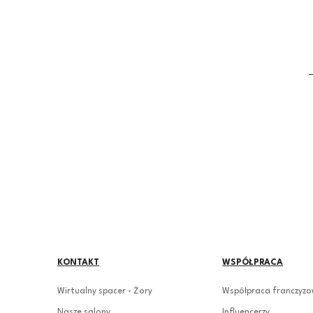
KONTAKT
WSPÓŁPRACA
Wirtualny spacer - Żory
Współpraca franczyz
Nasze salony
Influencerzy