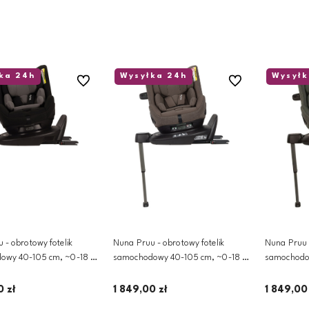
ka 24h
Wysyłka 24h
Wysyłk
Do ulubionych
Do ulubionych
 - obrotowy fotelik
Nuna Pruu - obrotowy fotelik
Nuna Pruu -
owy 40-105 cm, ~0-18 kg
samochodowy 40-105 cm, ~0-18 kg
samochodo
| Chestnut
| Forest
0 zł
1 849,00 zł
1 849,00