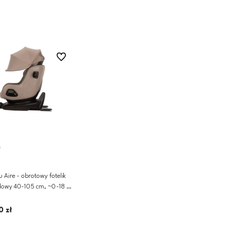
Dodaj do koszyka
Dodaj do koszyka
D
Do ulubionych
 Aire - obrotowy fotelik
owy 40-105 cm, ~0-18 kg
0 zł