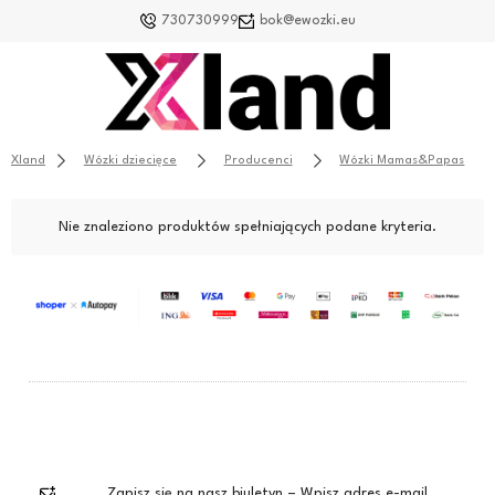
730730999
bok@ewozki.eu
Xland
Wózki dziecięce
Producenci
Wózki Mamas&Papas
Nie znaleziono produktów spełniających podane kryteria.
Zapisz się na nasz biuletyn – Wpisz adres e-mail