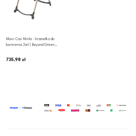
Maxi-Cosi Minla - krzesełko do
karmienia 2w1 | Beyond Green
Eco
735,98 zł
Dodaj do koszyka