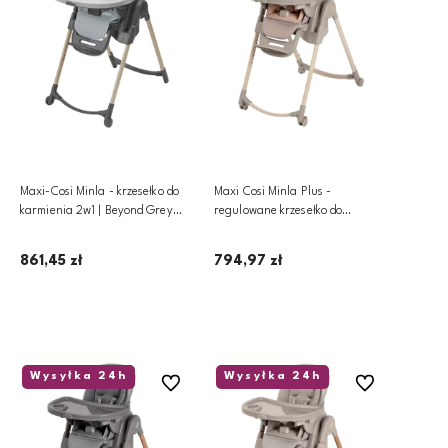
Maxi-Cosi Minla - krzesełko do
Maxi Cosi Minla Plus -
karmienia 2w1 | Beyond Grey
regulowane krzesełko do
Eco
karmienia 4w1 | Elegance Terra
861,45 zł
794,97 zł
Dodaj do koszyka
Dodaj do koszyka
Wysyłka 24h
Wysyłka 24h
Do ulubionych
Do ulubionych