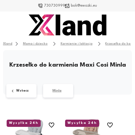
730730999
bok@ewozki.eu
Xland
Mama i dziecko
Karmienie i laktacja
Krzesełka do karm
Krzesełko do karmienia Maxi Cosi Minla
Wstecz
Minla
Wysyłka 24h
Wysyłka 24h
Do ulubionych
Do ulubionych