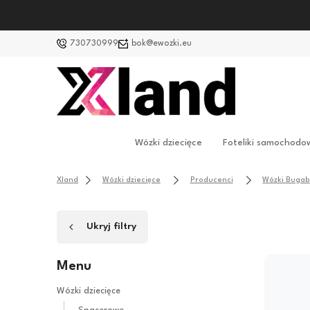
730730999
bok@ewozki.eu
Wózki dziecięce
Foteliki samochodo
Xland
Wózki dziecięce
Producenci
Wózki Buga
Ukryj filtry
Menu
Wózki dziecięce