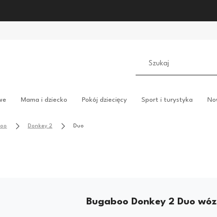
we
Mama i dziecko
Pokój dziecięcy
Sport i turystyka
No
boo
Donkey 2
Duo
Bugaboo Donkey 2 Duo wóze