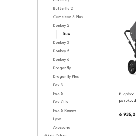
Butterfly
Butterfly 2
Cameleon 3 Plus
Donkey 2
Duo
Donkey 3
Donkey 5
Donkey 6
Dragonfly
Dragonfly Plus
Fox 3
Fox 5
Bugaboo 
po roku, 
Fox Cub
2w1 z opcj
Fox 5 Renew
Melange/B
6 935,0
Lynx
Akcesoria