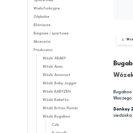
Spacerowe
Wielofunkcyjne
Głębokie
Bliźniacze
Biegowe i sportowe
Wst
Akcesoria
Producenci
Wózki 4BABY
Bugab
Wózki Anex
Wózek
Wózki Avionaut
Wózki Baby Jogger
Wózki BABYZEN
Bugaboo D
Waszego ż
Wózki Bebetto
Wózki Britax Romer
Donkey 
siedziska
Wózki Bugaboo
Cub