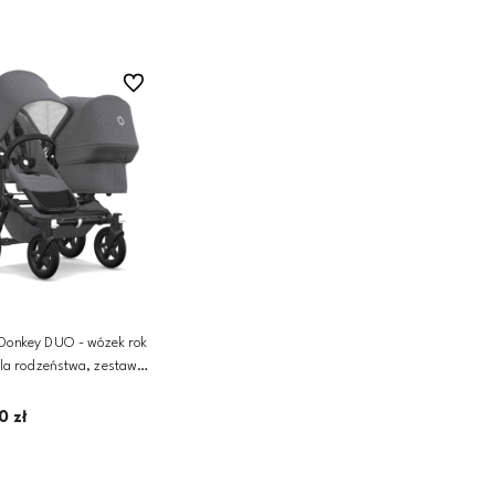
Do ulubionych
Donkey DUO - wózek rok
dla rodzeństwa, zestaw
ą 3w1 | Classic Grey
lack, Outlet
0 zł