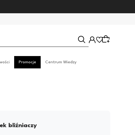
wości
Promocje
Centrum Wiedzy
Wybierz coś dla siebie z naszej aktualnej oferty lub
zaloguj się, aby przywrócić dodane produkty do
listy z poprzedniej sesji.
k bliźniaczy