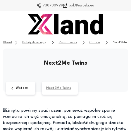
730730999
bok@ewozki.eu
Xland
Pokój dziecięcy
Producenci
Chicco
Next2Me Tw
Next2Me Twins
Wstecz
Next2Me Twins
Bliźnięta powinny spać razem, ponieważ wspólne spanie
wzmacnia ich więź emocjonalną, co pomaga im czuć się
bezpieczniej i spokojniej. Ponadto, bliskość drugiego dziecka
może wspierać ich rozwój i ułatwiać synchronizację ich rytmów