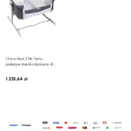
Chicco Next 2 Me Twins -
podwójne łóżeczko dostawne dla
bliźniąt | Magnet Grey
1 235,64 zł
Dodaj do koszyka