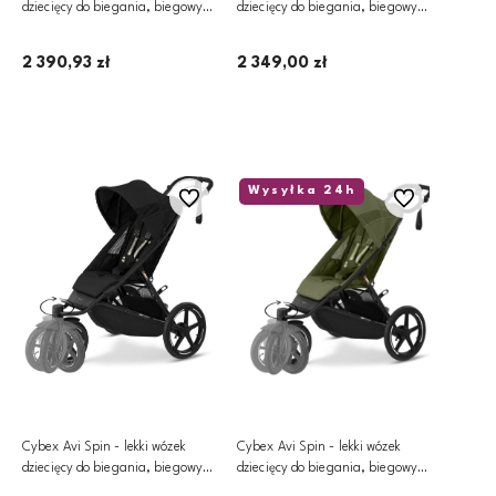
dziecięcy do biegania, biegowy |
dziecięcy do biegania, biegowy |
BLK Almond Beige
BLK Fog Grey
2 390,93 zł
2 349,00 zł
Dodaj do koszyka
Dodaj do koszyka
Wysyłka 24h
Do ulubionych
Do ulubionych
Cybex Avi Spin - lekki wózek
Cybex Avi Spin - lekki wózek
dziecięcy do biegania, biegowy |
dziecięcy do biegania, biegowy |
BLK Moon Black
BLK Moss Green