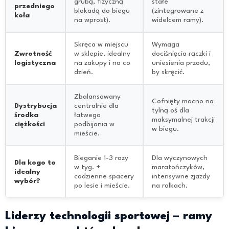
grubą, fizyczną
stałe
przedniego
blokadą do biegu
(zintegrowane z
koła
na wprost).
widelcem ramy).
Skręca w miejscu
Wymaga
Zwrotność
w sklepie, idealny
dociśnięcia rączki i
logistyczna
na zakupy i na co
uniesienia przodu,
dzień.
by skręcić.
Zbalansowany
Cofnięty mocno na
Dystrybucja
centralnie dla
tylną oś dla
środka
łatwego
maksymalnej trakcji
ciężkości
podbijania w
w biegu.
mieście.
Bieganie 1-3 razy
Dla wyczynowych
Dla kogo to
w tyg. +
maratończyków,
idealny
codzienne spacery
intensywne zjazdy
wybór?
po lesie i mieście.
na rolkach.
Liderzy technologii sportowej – ramy