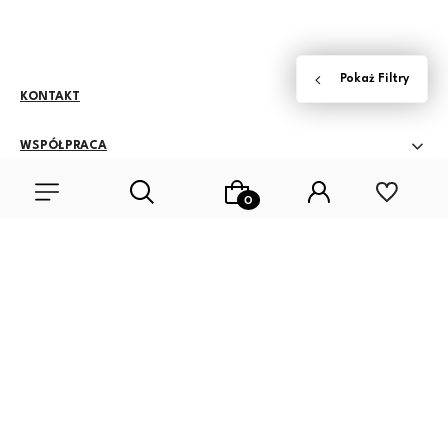
KONTAKT
WSPÓŁPRACA
GWARANCJA I ZWROTY
ZASADY SPRZEDAŻY
Wybierz coś dla siebie z naszej aktualnej oferty lub zaloguj się, aby
MOJE KONTO
przywrócić dodane produkty do listy z poprzedniej sesji.
Sklep internetowy Shoper Premium
Szablon Shoper Modern 3.0™
od
GrowCommerce