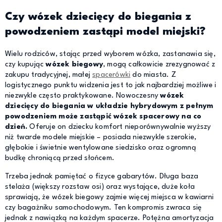
Czy wózek dziecięcy do biegania z
powodzeniem zastąpi model miejski?
Wielu rodziców, stając przed wyborem wózka, zastanawia się,
czy kupując
wózek biegowy
, mogą całkowicie zrezygnować z
zakupu tradycyjnej, małej
spacerówki
do miasta. Z
logistycznego punktu widzenia jest to jak najbardziej możliwe i
niezwykle często praktykowane. Nowoczesny
wózek
dziecięcy do biegania w układzie hybrydowym z pełnym
powodzeniem może zastąpić wózek spacerowy na co
dzień.
Oferuje on dziecku komfort nieporównywalnie wyższy
niż twarde modele miejskie – posiada niezwykle szerokie,
głębokie i świetnie wentylowane siedzisko oraz ogromną
budkę chroniącą przed słońcem.
Trzeba jednak pamiętać o fizyce gabarytów. Długa baza
stelaża (większy rozstaw osi) oraz wystające, duże koła
sprawiają, że wózek biegowy zajmie więcej miejsca w kawiarni
czy bagażniku samochodowym. Ten kompromis zwraca się
jednak z nawiązką na każdym spacerze. Potężna amortyzacja