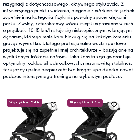
rezygnacji z dotychczasowego, aktywnego stylu życia. Z
inżynieryjnego punktu widzenia, bieganie z wózkiem to jednak
zupełnie inna kategoria fizyki niż powolny spacer alejkami
parku. Zwykły, czterokołowy wózek miejski wprawiony w ruch
o prędkości 10-15 km/h staje się niebezpiecznym, wibrującym
ciężarem, którego małe koła blokują się na każdym kamieniu,
grożąc wywrotką. Dlatego profesjonalne wózki sportowe
projektuje się na zupełnie innej architekturze – bazują one na
wydłużonym trójkącie nośnym. Taka konstrukcja gwarantuje
optymalny rozkład sił odśrodkowych, niesamowitą stabilność
toru jazdy i pełne bezpieczeństwo kręgosłupa dziecka nawet
podczas intensywnego treningu na wyboistym podłożu.
Wysyłka 24h
Wysyłka 24h
Do ulubionych
Do ulubionych