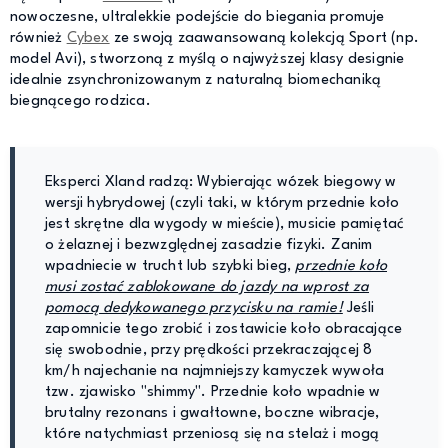
nowoczesne, ultralekkie podejście do biegania promuje
również
Cybex
ze swoją zaawansowaną kolekcją Sport (np.
model Avi), stworzoną z myślą o najwyższej klasy designie
idealnie zsynchronizowanym z naturalną biomechaniką
biegnącego rodzica.
Eksperci Xland radzą: Wybierając wózek biegowy w
wersji hybrydowej (czyli taki, w którym przednie koło
jest skrętne dla wygody w mieście), musicie pamiętać
o żelaznej i bezwzględnej zasadzie fizyki. Zanim
wpadniecie w trucht lub szybki bieg,
przednie koło
musi zostać zablokowane do jazdy na wprost za
pomocą dedykowanego przycisku na ramie!
Jeśli
zapomnicie tego zrobić i zostawicie koło obracające
się swobodnie, przy prędkości przekraczającej 8
km/h najechanie na najmniejszy kamyczek wywoła
tzw. zjawisko "shimmy". Przednie koło wpadnie w
brutalny rezonans i gwałtowne, boczne wibracje,
które natychmiast przeniosą się na stelaż i mogą