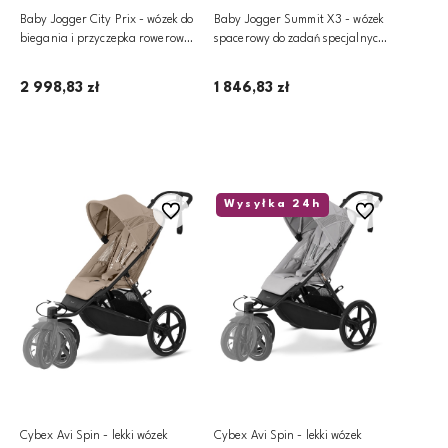
Baby Jogger City Prix - wózek do
Baby Jogger Summit X3 - wózek
biegania i przyczepka rowerowa
spacerowy do zadań specjalnych
2w1 | Ambition Black
| Midnight Black
2 998,83 zł
1 846,83 zł
Dodaj do koszyka
Dodaj do koszyka
Wysyłka 24h
Do ulubionych
Do ulubionych
Cybex Avi Spin - lekki wózek
Cybex Avi Spin - lekki wózek