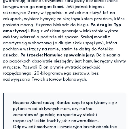
gwarantują idealne utrzymanie toru jazdy bez konieczności
korygowania go nadgarstkami. Jeśli jednak biegasz
rekreacyjnie 2 razy w tygodniu, a wózek ma służyć też na
zakupach, wybierz hybrydę ze skrętnym kołem przednim, które
posiada mocną, fizyczną blokadę do biegu.
Po drugie: Typ
amortyzacji.
Bieg z wózkiem generuje wielokrotnie wyższe
wektory uderzeń o podłoże niż spacer. Szukaj modeli z
amortyzacją wahaczową (o długim skoku sprężyny), która
pochłonie wstrząsy na ramie, zanim te dotrą do fotelika
dziecka.
Po trzecie: Hamulec spowalniający.
Do biegania
po pagórkach absolutnie niezbędny jest hamulec ręczny ukryty
w rączce. Pozwoli Ci on płynnie wytracić prędkość
rozpędzonego, 20-kilogramowego zestawu, bez
nadwyrężania Twoich stawów kolanowych.
Eksperci Xland radzą: Bardzo często spotykamy się z
pytaniem od aktywnych mam, czy można
zamontować gondolę na sportowy stelaż i
rozpocząć lekkie truchty już z noworodkiem.
Odpowiedź medyczna i inżynieryjna brzmi: absolutnie