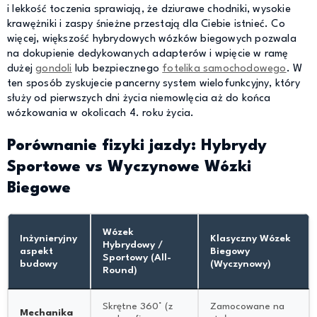
i lekkość toczenia sprawiają, że dziurawe chodniki, wysokie
krawężniki i zaspy śnieżne przestają dla Ciebie istnieć. Co
więcej, większość hybrydowych wózków biegowych pozwala
na dokupienie dedykowanych adapterów i wpięcie w ramę
dużej
gondoli
lub bezpiecznego
fotelika samochodowego
. W
ten sposób zyskujecie pancerny system wielofunkcyjny, który
służy od pierwszych dni życia niemowlęcia aż do końca
wózkowania w okolicach 4. roku życia.
Porównanie fizyki jazdy: Hybrydy
Sportowe vs Wyczynowe Wózki
Biegowe
Wózek
Inżynieryjny
Klasyczny Wózek
Hybrydowy /
aspekt
Biegowy
Sportowy (All-
budowy
(Wyczynowy)
Round)
Skrętne 360° (z
Zamocowane na
Mechanika