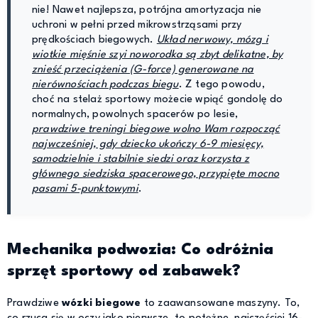
nie! Nawet najlepsza, potrójna amortyzacja nie
uchroni w pełni przed mikrowstrząsami przy
prędkościach biegowych.
Układ nerwowy, mózg i
wiotkie mięśnie szyi noworodka są zbyt delikatne, by
znieść przeciążenia (G-force) generowane na
nierównościach podczas biegu
. Z tego powodu,
choć na stelaż sportowy możecie wpiąć gondolę do
normalnych, powolnych spacerów po lesie,
prawdziwe treningi biegowe wolno Wam rozpocząć
najwcześniej, gdy dziecko ukończy 6-9 miesięcy,
samodzielnie i stabilnie siedzi oraz korzysta z
głównego siedziska spacerowego, przypięte mocno
pasami 5-punktowymi
.
Mechanika podwozia: Co odróżnia
sprzęt sportowy od zabawek?
Prawdziwe
wózki biegowe
to zaawansowane maszyny. To,