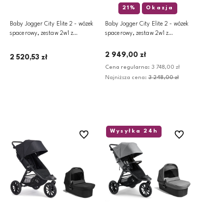
21%
Okazja
Baby Jogger City Elite 2 - wózek
Baby Jogger City Elite 2 - wózek
spacerowy, zestaw 2w1 z
spacerowy, zestaw 2w1 z
gondolą | Briar Green
gondolą | Commuter
2 949,00 zł
2 520,53 zł
Cena regularna:
3 748,00 zł
Najniższa cena:
3 248,00 zł
Dodaj do koszyka
Dodaj do koszyka
Wysyłka 24h
Do ulubionych
Do ulubionych