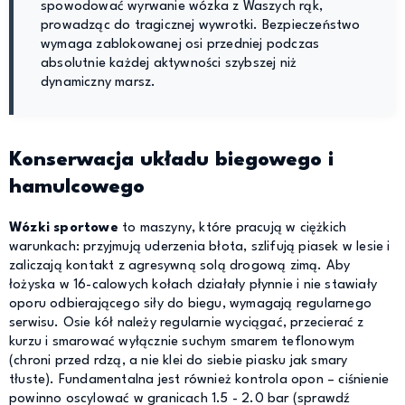
spowodować wyrwanie wózka z Waszych rąk,
prowadząc do tragicznej wywrotki. Bezpieczeństwo
wymaga zablokowanej osi przedniej podczas
absolutnie każdej aktywności szybszej niż
dynamiczny marsz.
Konserwacja układu biegowego i
hamulcowego
Wózki sportowe
to maszyny, które pracują w ciężkich
warunkach: przyjmują uderzenia błota, szlifują piasek w lesie i
zaliczają kontakt z agresywną solą drogową zimą. Aby
łożyska w 16-calowych kołach działały płynnie i nie stawiały
oporu odbierającego siły do biegu, wymagają regularnego
serwisu. Osie kół należy regularnie wyciągać, przecierać z
kurzu i smarować wyłącznie suchym smarem teflonowym
(chroni przed rdzą, a nie klei do siebie piasku jak smary
tłuste). Fundamentalna jest również kontrola opon – ciśnienie
powinno oscylować w granicach 1.5 - 2.0 bar (sprawdź