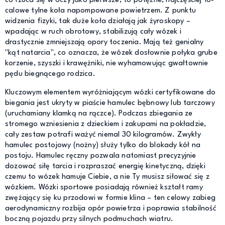
co rzuca się w oczy jako pierwsze, to potężne, najczęściej 16-
calowe tylne koła napompowane powietrzem. Z punktu
widzenia fizyki, tak duże koła działają jak żyroskopy –
wpadając w ruch obrotowy, stabilizują cały wózek i
drastycznie zmniejszają opory toczenia. Mają też genialny
"kąt natarcia", co oznacza, że wózek dosłownie połyka grube
korzenie, szyszki i krawężniki, nie wyhamowując gwałtownie
pędu biegnącego rodzica.
Kluczowym elementem wyróżniającym wózki certyfikowane do
biegania jest ukryty w piaście hamulec bębnowy lub tarczowy
(uruchamiany klamką na rączce). Podczas zbiegania ze
stromego wzniesienia z dzieckiem i zakupami na pokładzie,
cały zestaw potrafi ważyć niemal 30 kilogramów. Zwykły
hamulec postojowy (nożny) służy tylko do blokady kół na
postoju. Hamulec ręczny pozwala natomiast precyzyjnie
dozować siłę tarcia i rozpraszać energię kinetyczną, dzięki
czemu to wózek hamuje Ciebie, a nie Ty musisz siłować się z
wózkiem. Wózki sportowe posiadają również kształt ramy
zwężający się ku przodowi w formie klina – ten celowy zabieg
aerodynamiczny rozbija opór powietrza i poprawia stabilność
boczną pojazdu przy silnych podmuchach wiatru.