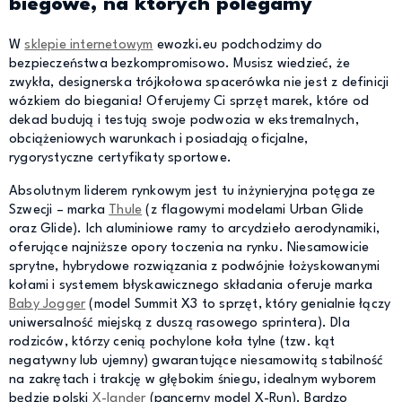
biegowe, na których polegamy
W
sklepie internetowym
ewozki.eu podchodzimy do
bezpieczeństwa bezkompromisowo. Musisz wiedzieć, że
zwykła, designerska trójkołowa spacerówka nie jest z definicji
wózkiem do biegania! Oferujemy Ci sprzęt marek, które od
dekad budują i testują swoje podwozia w ekstremalnych,
obciążeniowych warunkach i posiadają oficjalne,
rygorystyczne certyfikaty sportowe.
Absolutnym liderem rynkowym jest tu inżynieryjna potęga ze
Szwecji – marka
Thule
(z flagowymi modelami Urban Glide
oraz Glide). Ich aluminiowe ramy to arcydzieło aerodynamiki,
oferujące najniższe opory toczenia na rynku. Niesamowicie
sprytne, hybrydowe rozwiązania z podwójnie łożyskowanymi
kołami i systemem błyskawicznego składania oferuje marka
Baby Jogger
(model Summit X3 to sprzęt, który genialnie łączy
uniwersalność miejską z duszą rasowego sprintera). Dla
rodziców, którzy cenią pochylone koła tylne (tzw. kąt
negatywny lub ujemny) gwarantujące niesamowitą stabilność
na zakrętach i trakcję w głębokim śniegu, idealnym wyborem
będzie polski
X-lander
(pancerny model X-Run). Bardzo