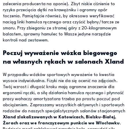
zalecenia producenta na oponie). Zbyt niskie ciśnienie to
ryzyko przecięcia dętki na krawężniku i ogromny opór
toczenia. Pamiętajcie również, by okresowo weryfikować
naciąg linki hamulca ręcznego oraz czyścić bębny/tarcze ze
smaru. Przy zbieganiu ze stromej góry z 20-kilogramowym
balastem, sprawny hamulec to Wasze jedyne narzędzie
kontroli nad zestawem.
Poczuj wyważenie wózka biegowego
na własnych rękach w salonach Xland
W przypadku wózków sportowych wyważenie to kwestia
wysoce indywidualna. Fizyki nie da się ocenić na zdjęciach.
Twój wzrost i długość kroku mają ogromne znaczenie dla
ergonomii rączki, a siłę działania hamulca ręcznego i płynność
pracy wahaczy amortyzatora trzeba po prostu poczuć pod
obciążeniem. Zapraszamy wszystkich aktywnych i sportowych
rodziców do naszych specjalistycznych salonów stacjonarnych
Xland zlokalizowanych w Katowicach, Bielsku-Białej,
Żorach oraz we franczyzowym punkcie we Włocławku
.