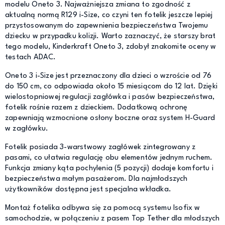
modelu Oneto 3. Najważniejsza zmiana to zgodność z
aktualną normą R129 i-Size, co czyni ten fotelik jeszcze lepiej
przystosowanym do zapewnienia bezpieczeństwa Twojemu
dziecku w przypadku kolizji. Warto zaznaczyć, że starszy brat
tego modelu, Kinderkraft Oneto 3, zdobył znakomite oceny w
testach ADAC.
Oneto 3 i-Size jest przeznaczony dla dzieci o wzroście od 76
do 150 cm, co odpowiada około 15 miesiącom do 12 lat. Dzięki
wielostopniowej regulacji zagłówka i pasów bezpieczeństwa,
fotelik rośnie razem z dzieckiem. Dodatkową ochronę
zapewniają wzmocnione osłony boczne oraz system H-Guard
w zagłówku.
Fotelik posiada 3-warstwowy zagłówek zintegrowany z
pasami, co ułatwia regulację obu elementów jednym ruchem.
Funkcja zmiany kąta pochylenia (5 pozycji) dodaje komfortu i
bezpieczeństwa małym pasażerom. Dla najmłodszych
użytkowników dostępna jest specjalna wkładka.
Montaż fotelika odbywa się za pomocą systemu Isofix w
samochodzie, w połączeniu z pasem Top Tether dla młodszych