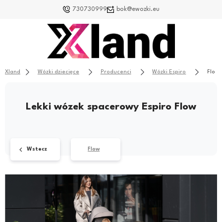
730730999
bok@ewozki.eu
Xland
Wózki dziecięce
Producenci
Wózki Espiro
Flow
Lekki wózek spacerowy Espiro Flow
Wstecz
Flow