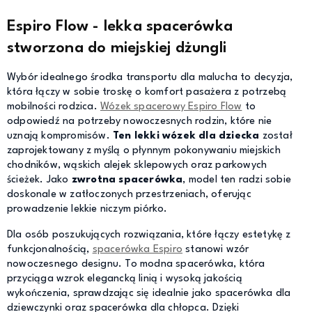
Espiro Flow - lekka spacerówka
stworzona do miejskiej dżungli
Wybór idealnego środka transportu dla malucha to decyzja,
która łączy w sobie troskę o komfort pasażera z potrzebą
mobilności rodzica.
Wózek spacerowy Espiro Flow
to
odpowiedź na potrzeby nowoczesnych rodzin, które nie
uznają kompromisów.
Ten lekki wózek dla dziecka
został
zaprojektowany z myślą o płynnym pokonywaniu miejskich
chodników, wąskich alejek sklepowych oraz parkowych
ścieżek. Jako
zwrotna spacerówka
, model ten radzi sobie
doskonale w zatłoczonych przestrzeniach, oferując
prowadzenie lekkie niczym piórko.
Dla osób poszukujących rozwiązania, które łączy estetykę z
funkcjonalnością,
spacerówka Espiro
stanowi wzór
nowoczesnego designu. To modna spacerówka, która
przyciąga wzrok elegancką linią i wysoką jakością
wykończenia, sprawdzając się idealnie jako spacerówka dla
dziewczynki oraz spacerówka dla chłopca. Dzięki