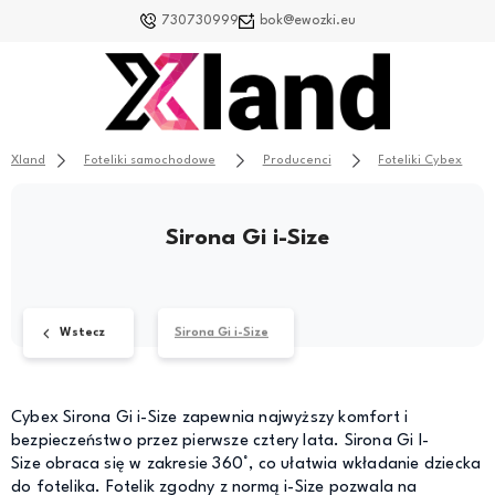
730730999
bok@ewozki.eu
Xland
Foteliki samochodowe
Producenci
Foteliki Cybex
Sirona Gi i-Size
Wstecz
Sirona Gi i-Size
Cybex Sirona Gi i-Size zapewnia najwyższy komfort i
bezpieczeństwo przez pierwsze cztery lata. Sirona Gi I-
Size obraca się w zakresie 360°, co ułatwia wkładanie dziecka
do fotelika. Fotelik zgodny z normą i-Size pozwala na