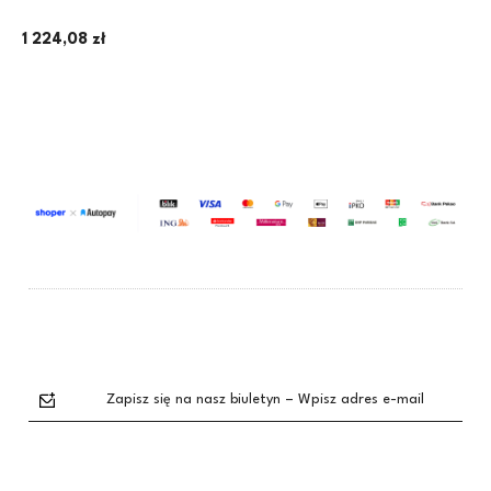
360­° ~ 0-18 kg, zestaw z
wkładką | PLUS Stone Grey
1 224,08 zł
Dodaj do koszyka
Zapisz się na nasz biuletyn – Wpisz adres e-mail