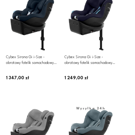
Cybex Sirona Gi i-Size -
Cybex Sirona Gi i-Size -
obrotowy fotelik samochodowy
obrotowy fotelik samochodowy
360­° ~ 0-18 kg | PLUS Ocean
360­° ~ 0-18 kg | PLUS Ocean
Blue
Blue
1 347,00 zł
1 249,00 zł
Powiadom o dostępności
Dodaj do koszyka
Wysyłka 24h