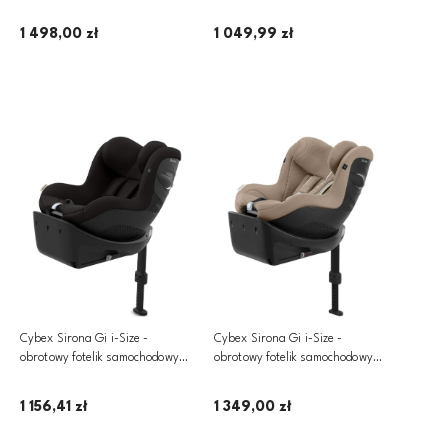
360­° ~ 0-18 kg | Comfort Moon
360­° ~ 0-18 kg | Fog Grey
Black
1 498,00 zł
1 049,99 zł
Powiadom o dostępności
Powiadom o dostępności
Cybex Sirona Gi i-Size -
Cybex Sirona Gi i-Size -
obrotowy fotelik samochodowy
obrotowy fotelik samochodowy
360­° ~ 0-18 kg | Magic Black
360­° ~ 0-18 kg | PLUS Almond
Beige
1 156,41 zł
1 349,00 zł