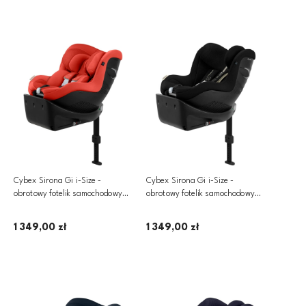
Dodaj do koszyka
Dodaj do koszyka
Cybex Sirona Gi i-Size -
Cybex Sirona Gi i-Size -
obrotowy fotelik samochodowy
obrotowy fotelik samochodowy
360­° ~ 0-18 kg | PLUS Hibiscus
360­° ~ 0-18 kg | PLUS Moon
Red
Black
1 349,00 zł
1 349,00 zł
Powiadom o dostępności
Dodaj do koszyka