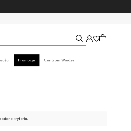
wości
Promocje
Centrum Wiedzy
Wybierz coś dla siebie z naszej aktualnej oferty lub
zaloguj się, aby przywrócić dodane produkty do
listy z poprzedniej sesji.
podane kryteria.