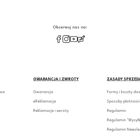
Obserwuj nas na:
polityce prywatności
GWARANCJA I ZWROTY
ZASADY SPRZED
owa
Gwarancja
Formy i koszty do
eReklamacje
Sposoby płatności
Reklamacje i zwroty
Regulamin
Regulamin "Wysył
Regulamin Newsle