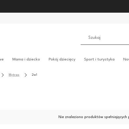
we
Mama i dziecko
Pokój dziecięcy
Sport i turystyka
No
Mytrax
2w1
Nie znaleziono produktów spełniających 