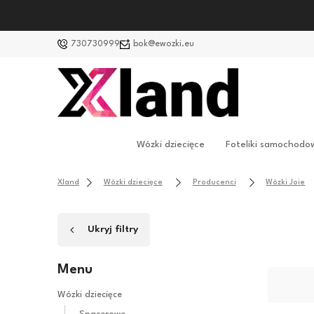
730730999
bok@ewozki.eu
Wózki dziecięce
Foteliki samochodo
Xland
Wózki dziecięce
Producenci
Wózki Joie
Ukryj filtry
Menu
Wózki dziecięce