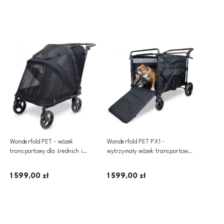
Powiadom o dostępności
Powiadom o dostępności
Wonderfold PET - wózek
Wonderfold PET PX1 -
transportowy dla średnich i
wytrzymały wózek transportowy
dużych zwierząt, transporter dla
dla psów i dużych zwierząt
psa i kota, wózek dla psa i kota |
1 599,00 zł
1 599,00 zł
PFM
Powiadom o dostępności
Powiadom o dostępności