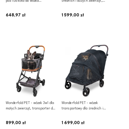
psa lub kota do wózka
średnich i dużych zwierząt,
dziecięcego | Black
transporter dla psa i kota, wózek
transportowy dla zwierząt | P3
648,97 zł
1 599,00 zł
Dodaj do koszyka
Powiadom o dostępności
Wonderfold PET - wózek 3w1 dla
Wonderfold PET - wózek
małych zwierząt, transporter dla
transportowy dla średnich i
psa i kota, wózek transportowy
dużych zwierząt, transporter dla
dla zwierząt | P2
psa i kota, wózek dla psa i kota |
899,00 zł
1 699,00 zł
PFL