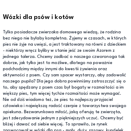
Wózki dla psów i kotów
Tylko posiadacze zwierzaka domowego wiedzą, że rodzina
bez niego nie byłaby kompletna. Żyjemy w czasach, w których
pies nie żyje na uwięzi, a jest traktowany na równi z dzieckiem
- niektórzy wręcz byliby w stanie jeść ze swoim Azorem z
jednego talerza. Chcemy zadbać o naszego czworonoga tak
dobrze, jak tylko jest to możliwe, dlatego na poważnie
podchodzimy między innymi do kwestii żywienia oraz
aktywności z psem. Czy sam spacer wystarczy, aby zadowolić
naszego pupila? Dla jego dobra powinniśmy zatroszczyć się o
to, aby spędzany z psem czas był bogaty w rozmaitości a im
większy pies, tym więcej tychże rozmaitości może wymagać.
Nie od dziś wiadomo też, że pies to najlepszy przyjaciel
człowieka i największą radość czerpie z towarzystwa swojego
opiekuna. Bezwarunkowa miłość, jaką oferują te zwierzęta,
jest zdecydowanie jednym z piękniejszych uczuć. Chcemy być
bliżej i dawać od siebie więcej. To sprawiło, że rynek
zaowocował w wózki dla psa - mały, duży, rasowy, kundelek...