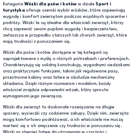
Kategoria
Wózki dla psów i kotów
w dziale
Sport i
turystyka
oferuje szeroki wybór wózków, które zapewniają
wygodę i komfort zwierzętom podczas wspólnych spacerów i
podróży. Wózki te są idealne dla właścicieli zwierząt, którzy
chcą zapewnić swoim pupilom wygodę i bezpieczeństwo,
zwłaszcza w przypadku starszych lub chorych zwierząt, które
mają trudności z poruszaniem się.
Wózki dla psów i kotów dostępne w tej kategorii są
zaprojektowane z myślą o różnych potrzebach i preferencjach.
Charakteryzują się solidną konstrukcją, wygodnymi siedziskami
oraz praktycznymi funkcjami, takimi jak regulowane pasy,
przestronne kabiny oraz łatwe w obsłudze mechanizmy
składania. Dzięki różnym rozmiarom i modelom, każdy
właściciel znajdzie odpowiedni wózek, który sprosta
wymaganiom jego zwierzęcia.
Wózki dla zwierząt to doskonałe rozwiązanie na długie
spacery, wycieczki czy codzienne zakupy. Dzięki nim, zwierzęta
mogą komfortowo podróżować, a ich właściciele nie muszą
martwić się o ich zmęczenie czy trudności w poruszaniu się.
Wózki są również łatwe do utrzymania w czystości i