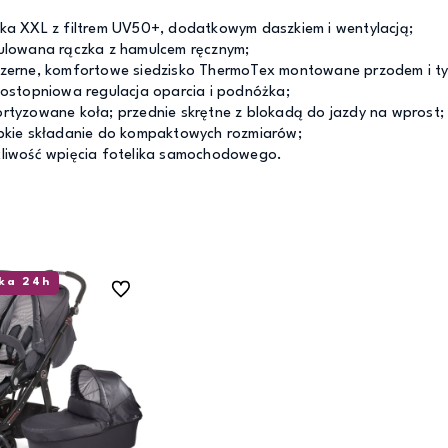
ka XXL z filtrem UV50+, dodatkowym daszkiem i wentylacją;
ulowana rączka z hamulcem ręcznym;
zerne, komfortowe siedzisko ThermoTex montowane przodem i ty
lostopniowa regulacja oparcia i podnóżka;
rtyzowane koła; przednie skrętne z blokadą do jazdy na wprost;
bkie składanie do kompaktowych rozmiarów;
liwość wpięcia fotelika samochodowego.
ka 24h
Do ulubionych