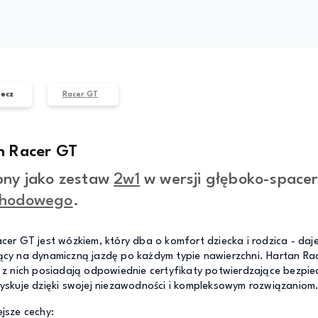
ecz
Racer GT
n Racer GT
pny jako zestaw
2w1
w wersji głęboko-spacer
hodowego
.
cer GT jest wózkiem, który dba o komfort dziecka i rodzica - daje 
cy na dynamiczną jazdę po każdym typie nawierzchni. Hartan Rac
 z nich posiadają odpowiednie certyfikaty potwierdzające bezpiec
yskuje dzięki swojej niezawodności i kompleksowym rozwiązaniom
jsze cechy: