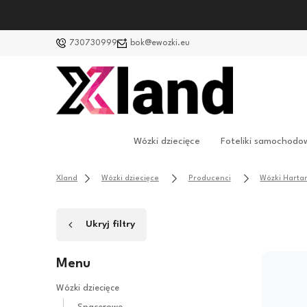
730730999
bok@ewozki.eu
Wózki dziecięce
Foteliki samochodo
Xland
Wózki dziecięce
Producenci
Wózki Harta
Ukryj filtry
Menu
Wózki dziecięce