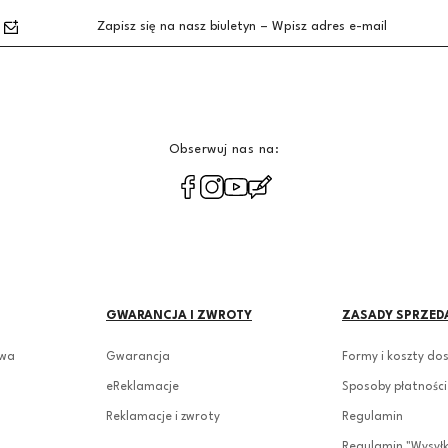
Zapisz się na nasz biuletyn – Wpisz adres e-mail
Obserwuj nas na:
polityce prywatności
GWARANCJA I ZWROTY
ZASADY SPRZED
owa
Gwarancja
Formy i koszty do
eReklamacje
Sposoby płatności
Reklamacje i zwroty
Regulamin
Regulamin "Wysył