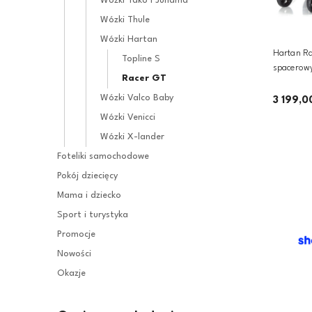
Wózki Tako i Junama
Wózki Thule
Wózki Hartan
Hartan Ra
Topline S
spacerowy 2w1 z opcją 3w1 | 
Racer GT
Belly Butt
Wózki Valco Baby
3 199,0
Wózki Venicci
Wózki X-lander
Foteliki samochodowe
Pokój dziecięcy
Mama i dziecko
Sport i turystyka
Promocje
Nowości
Okazje