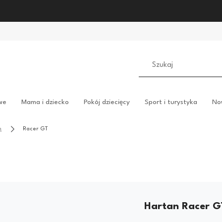
we
Mama i dziecko
Pokój dziecięcy
Sport i turystyka
No
n
Racer GT
Hartan Racer G