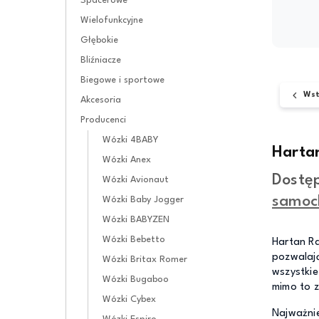
Spacerowe
Wielofunkcyjne
Głębokie
Bliźniacze
Biegowe i sportowe
Wst
Akcesoria
Producenci
Wózki 4BABY
Harta
Wózki Anex
Dostę
Wózki Avionaut
samoc
Wózki Baby Jogger
Wózki BABYZEN
Wózki Bebetto
Hartan Ra
pozwalają
Wózki Britax Romer
wszystkie
Wózki Bugaboo
mimo to z
Wózki Cybex
Najważnie