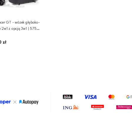
cer GT - wózek głęboko-
575
on
0 zł
Dodaj do koszyka