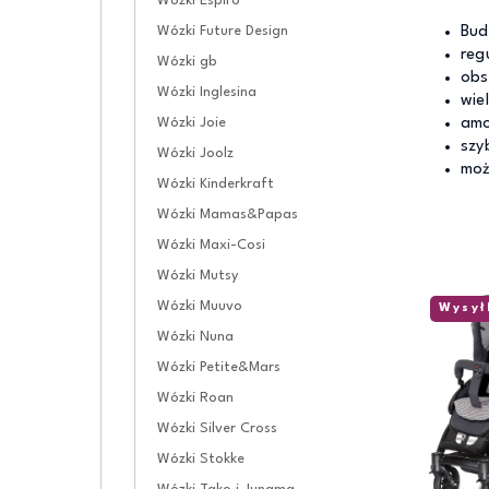
Wózki Espiro
Bud
Wózki Future Design
reg
Wózki gb
obs
Wózki Inglesina
wie
amo
Wózki Joie
szy
Wózki Joolz
moż
Wózki Kinderkraft
Wózki Mamas&Papas
Wózki Maxi-Cosi
Wózki Mutsy
Wózki Muuvo
Wysył
Wózki Nuna
Wózki Petite&Mars
Wózki Roan
Wózki Silver Cross
Wózki Stokke