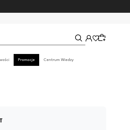
wości
Promocje
Centrum Wiedzy
Wybierz coś dla siebie z naszej aktualnej oferty lub
zaloguj się, aby przywrócić dodane produkty do
listy z poprzedniej sesji.
T