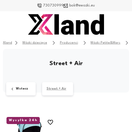
730730999
bok@ewozki.eu
Xland
Wózki dziecięce
Producenci
Wózki Petite&Mars
Street + Air
Wstecz
Street + Air
Wysyłka 24h
Do ulubionych