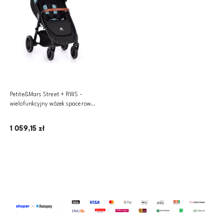
Petite&Mars Street + RWS -
wielofunkcyjny wózek spacerowy
| Oak Airplane
1 059,15 zł
Dodaj do koszyka