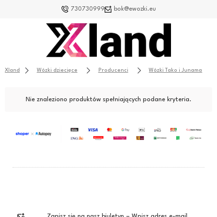
730730999
bok@ewozki.eu
Xland
Wózki dziecięce
Producenci
Wózki Tako i Junama
Nie znaleziono produktów spełniających podane kryteria.
Zapisz się na nasz biuletyn – Wpisz adres e-mail