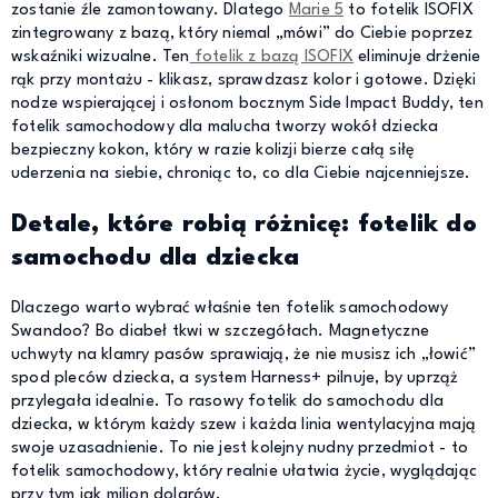
zostanie źle zamontowany. Dlatego
Marie 5
to fotelik ISOFIX
zintegrowany z bazą, który niemal „mówi” do Ciebie poprzez
wskaźniki wizualne. Ten
fotelik z bazą ISOFIX
eliminuje drżenie
rąk przy montażu - klikasz, sprawdzasz kolor i gotowe. Dzięki
nodze wspierającej i osłonom bocznym Side Impact Buddy, ten
fotelik samochodowy dla malucha tworzy wokół dziecka
bezpieczny kokon, który w razie kolizji bierze całą siłę
uderzenia na siebie, chroniąc to, co dla Ciebie najcenniejsze.
Detale, które robią różnicę: fotelik do
samochodu dla dziecka
Dlaczego warto wybrać właśnie ten fotelik samochodowy
Swandoo? Bo diabeł tkwi w szczegółach. Magnetyczne
uchwyty na klamry pasów sprawiają, że nie musisz ich „łowić”
spod pleców dziecka, a system Harness+ pilnuje, by uprząż
przylegała idealnie. To rasowy fotelik do samochodu dla
dziecka, w którym każdy szew i każda linia wentylacyjna mają
swoje uzasadnienie. To nie jest kolejny nudny przedmiot - to
fotelik samochodowy, który realnie ułatwia życie, wyglądając
przy tym jak milion dolarów.