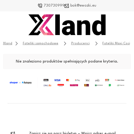
730730999
bok@ewozki.eu
Xland
Foteliki samochodowe
Producenci
Foteliki Maxi Cosi
Nie znaleziono produktów spełniających podane kryteria.
Zapisz się na nasz biuletyn – Wpisz adres e-mail