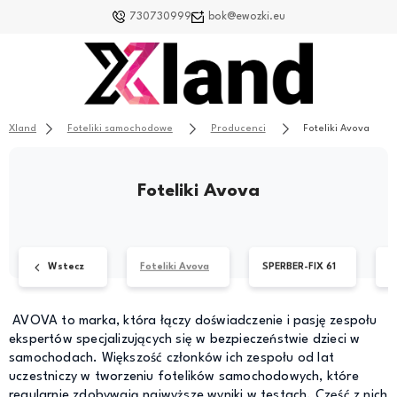
730730999
bok@ewozki.eu
Xland
Foteliki samochodowe
Producenci
Foteliki Avova
Foteliki Avova
Wstecz
Foteliki Avova
SPERBER-FIX 61
AVOVA to marka, która łączy doświadczenie i pasję zespołu
ekspertów specjalizujących się w bezpieczeństwie dzieci w
samochodach. Większość członków ich zespołu od lat
uczestniczy w tworzeniu fotelików samochodowych, które
regularnie zdobywają najwyższe wyniki w testach. Część z nich