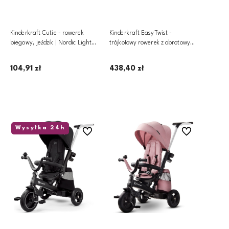
Kinderkraft Cutie - rowerek
Kinderkraft EasyTwist -
biegowy, jeździk | Nordic Light
trójkołowy rowerek z obrotowym
Blue
siedziskiem | Beige
104,91 zł
438,40 zł
Dodaj do koszyka
Dodaj do koszyka
Wysyłka 24h
Do ulubionych
Do ulubionych