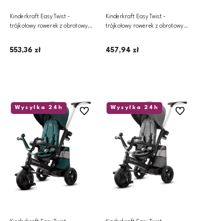
Kinderkraft EasyTwist -
Kinderkraft EasyTwist -
trójkołowy rowerek z obrotowym
trójkołowy rowerek z obrotowym
siedziskiem | Black
siedziskiem | Mauvelous Pink
553,36 zł
457,94 zł
Dodaj do koszyka
Powiadom o dostępności
Wysyłka 24h
Wysyłka 24h
Do ulubionych
Do ulubionych