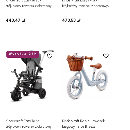
Kinderkraft EasyTwist -
Kinderkraft EasyTwist -
trójkołowy rowerek z obrotowym
trójkołowy rowerek z obrotowym
siedziskiem | Midnight Green
siedziskiem | Platinum Grey
443,47 zł
473,53 zł
Dodaj do koszyka
Dodaj do koszyka
Wysyłka 24h
Do ulubionych
Do ulubionych
Kinderkraft EasyTwist -
Kinderkraft Rapid - rowerek
trójkołowy rowerek z obrotowym
biegowy | Blue Breeze