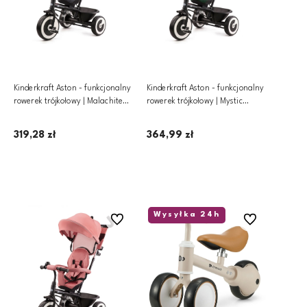
Kinderkraft Aston - funkcjonalny
Kinderkraft Aston - funkcjonalny
rowerek trójkołowy | Malachite
rowerek trójkołowy | Mystic
Grey
Green
319,28 zł
364,99 zł
Dodaj do koszyka
Powiadom o dostępności
Wysyłka 24h
Do ulubionych
Do ulubionych