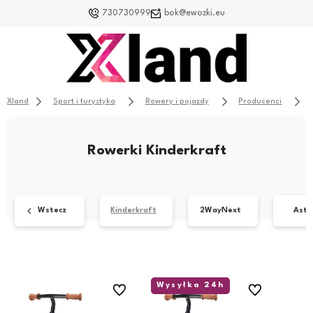
730730999
bok@ewozki.eu
Xland
Sport i turystyka
Rowery i pojazdy
Producenci
Rowerki Kinderkraft
Wstecz
Kinderkraft
2WayNext
Asto
Wysyłka 24h
Do ulubionych
Do ulubionych