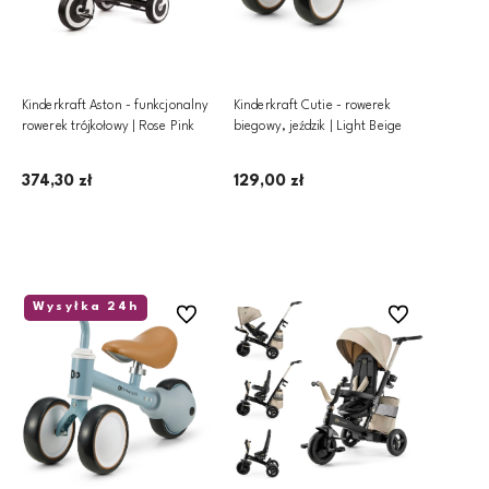
Kinderkraft Aston - funkcjonalny
Kinderkraft Cutie - rowerek
rowerek trójkołowy | Rose Pink
biegowy, jeździk | Light Beige
374,30 zł
129,00 zł
Powiadom o dostępności
Dodaj do koszyka
Wysyłka 24h
Do ulubionych
Do ulubionych