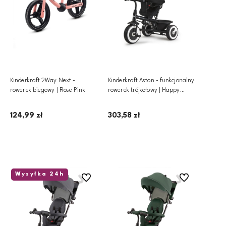
Kinderkraft 2Way Next -
Kinderkraft Aston - funkcjonalny
rowerek biegowy | Rose Pink
rowerek trójkołowy | Happy
Shapes
124,99 zł
303,58 zł
Dodaj do koszyka
Dodaj do koszyka
Wysyłka 24h
Do ulubionych
Do ulubionych