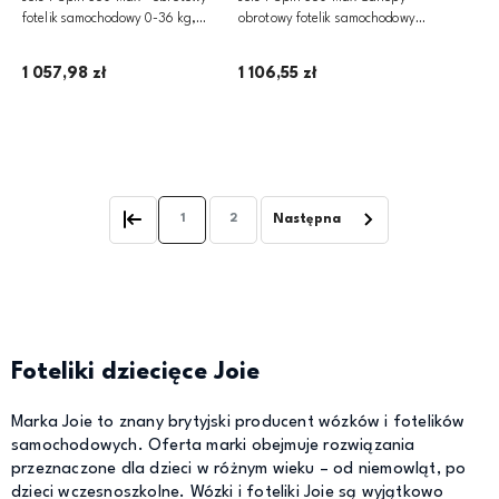
fotelik samochodowy 0-36 kg,
obrotowy fotelik samochodowy
40-150 cm | Thunder
0-36 kg, 40-150 cm | Merkury
Mesh
1 057,98 zł
1 106,55 zł
Dodaj do koszyka
Dodaj do koszyka
1
2
Foteliki dziecięce Joie
Marka Joie to znany brytyjski producent wózków i fotelików
samochodowych. Oferta marki obejmuje rozwiązania
przeznaczone dla dzieci w różnym wieku – od niemowląt, po
dzieci wczesnoszkolne. Wózki i foteliki Joie są wyjątkowo