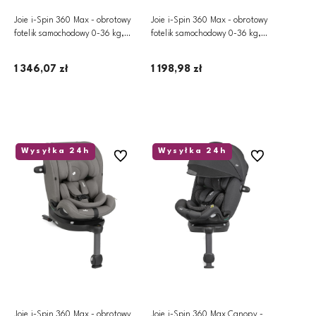
Joie i-Spin 360 Max - obrotowy
Joie i-Spin 360 Max - obrotowy
fotelik samochodowy 0-36 kg,
fotelik samochodowy 0-36 kg,
40-150 cm | Moonlight
40-150 cm | Raven
1 346,07 zł
1 198,98 zł
Dodaj do koszyka
Dodaj do koszyka
Wysyłka 24h
Wysyłka 24h
Do ulubionych
Do ulubionych
Joie i-Spin 360 Max - obrotowy
Joie i-Spin 360 Max Canopy -