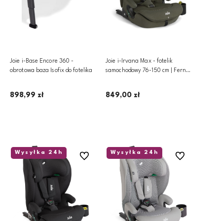
Joie i-Base Encore 360 -
Joie i-Irvana Max - fotelik
obrotowa baza Isofix do fotelika
samochodowy 76-150 cm | Fern
Mesh
898,99 zł
849,00 zł
Dodaj do koszyka
Dodaj do koszyka
Wysyłka 24h
Wysyłka 24h
Do ulubionych
Do ulubionych