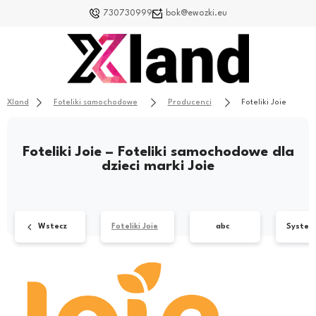
730730999
bok@ewozki.eu
Xland
Foteliki samochodowe
Producenci
Foteliki Joie
Foteliki Joie – Foteliki samochodowe dla
dzieci marki Joie
Wstecz
Foteliki Joie
abc
System