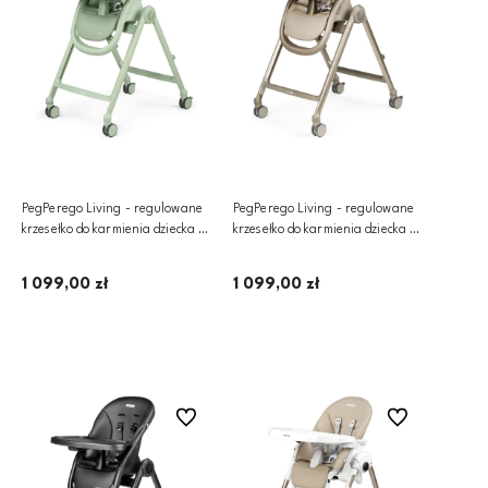
PegPerego Living - regulowane
PegPerego Living - regulowane
krzesełko do karmienia dziecka z
krzesełko do karmienia dziecka z
funkcją leżaczka | Sage
funkcją leżaczka | Space Sand
1 099,00 zł
1 099,00 zł
Dodaj do koszyka
Dodaj do koszyka
Do ulubionych
Do ulubionych