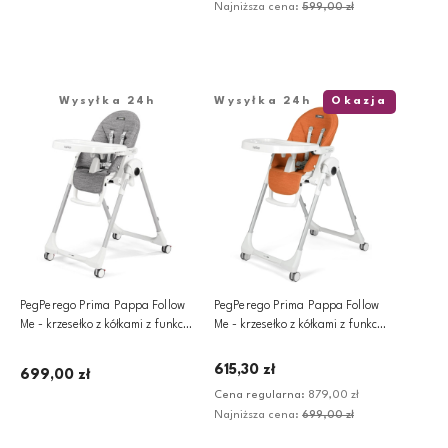
Najniższa cena:
599,00 zł
Dodaj do koszyka
Powiadom o dostępności
Wysyłka 24h
Wysyłka 24h
Okazja
PegPerego Prima Pappa Follow
PegPerego Prima Pappa Follow
Me - krzesełko z kółkami z funkcją
Me - krzesełko z kółkami z funkcją
leżaczka | Wonder Grey
leżaczka | Wonder Orange
615,30 zł
699,00 zł
Cena regularna:
879,00 zł
Najniższa cena:
699,00 zł
Dodaj do koszyka