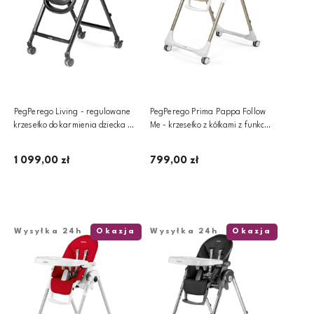
PegPerego Living - regulowane
PegPerego Prima Pappa Follow
krzesełko do karmienia dziecka z
Me - krzesełko z kółkami z funkcją
funkcją leżaczka | True Black
leżaczka | Astral
1 099,00 zł
799,00 zł
Dodaj do koszyka
Powiadom o dostępności
Wysyłka 24h
Okazja
Wysyłka 24h
Okazja