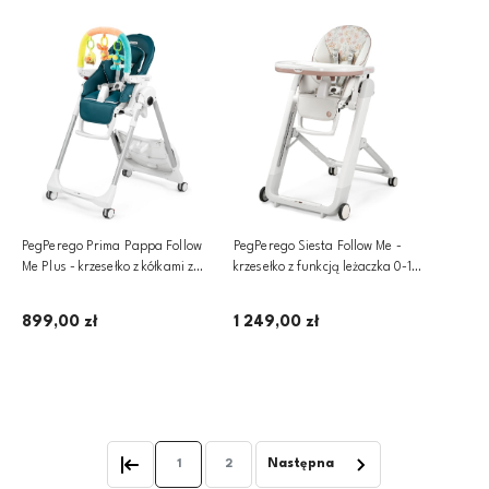
PegPerego Prima Pappa Follow
PegPerego Siesta Follow Me -
Me Plus - krzesełko z kółkami z
krzesełko z funkcją leżaczka 0-15
funkcją leżaczka i pałąkiem |
kg | Aquarelle
Petrolio
899,00 zł
1 249,00 zł
Powiadom o dostępności
Powiadom o dostępności
1
2