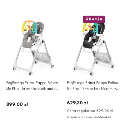
Dodaj do koszyka
Okazja
PegPerego Prima Pappa Follow
PegPerego Prima Pappa Follow
Me Plus - krzesełko z kółkami z
Me Plus - krzesełko z kółkami z
funkcją leżaczka i pałąkiem | Ice
funkcją leżaczka i pałąkiem |
Licorice
629,30 zł
899,00 zł
Cena regularna:
899,00 zł
Najniższa cena:
899,00 zł
Powiadom o dostępności
Powiadom o dostępności