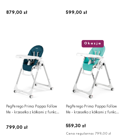
leżaczka | Mint
leżaczka | Peach
879,00 zł
599,00 zł
Dodaj do koszyka
Powiadom o dostępności
Okazja
PegPerego Prima Pappa Follow
PegPerego Prima Pappa Follow
Me - krzesełko z kółkami z funkcją
Me - krzesełko z kółkami z funkcją
leżaczka | Petrolio
leżaczka | Tahiti
559,30 zł
799,00 zł
Cena regularna:
799,00 zł