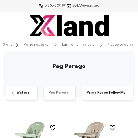
730730999
bok@ewozki.eu
Xland
Mama i dziecko
Karmienie i laktacja
Krzesełka do karm
Peg Perego
Wstecz
Peg Perego
Prima Pappa Follow Me
Do ulubionych
Do ulubionych