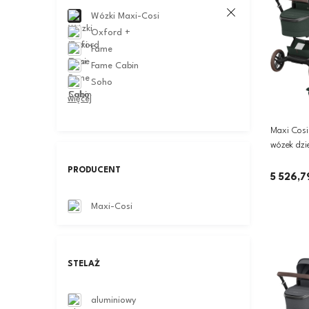
Wózki Maxi-Cosi
Oxford +
Fame
Fame Cabin
Soho
więcej
Maxi Cosi
wózek dzie
Pebble 360
PRODUCENT
Green
5 526,7
Maxi-Cosi
STELAŻ
aluminiowy