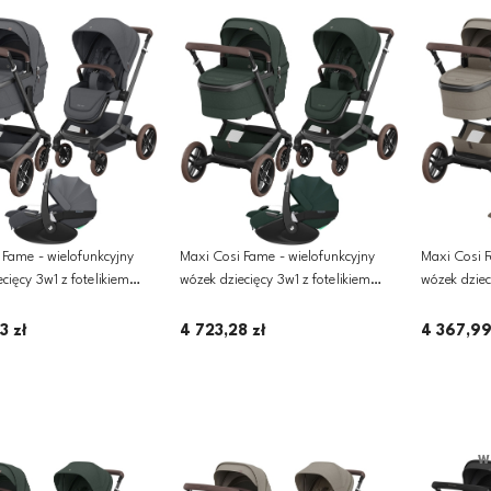
 Fame - wielofunkcyjny
Maxi Cosi Fame - wielofunkcyjny
Maxi Cosi F
cięcy 3w1 z fotelikiem
wózek dziecięcy 3w1 z fotelikiem
wózek dziec
0 PRO 2 | Twillic Graphite
Pebble 360 PRO 2 | Twillic Green
Pebble 360 
3 zł
4 723,28 zł
4 367,99
Dodaj do koszyka
Dodaj do koszyka
D
W