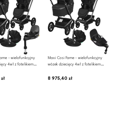
ame - wielofunkcyjny
Maxi Cosi Fame - wielofunkcyjny
ięcy 4w1 z fotelikiem
wózek dziecięcy 4w1 z fotelikiem
 PRO 2 i bazą FamilyFix
Pebble 360 PRO 2 i bazą FamilyFix
willic Black
360 PRO | Twillic Black Luxe
 zł
8 975,40 zł
odaj do koszyka
Dodaj do koszyka