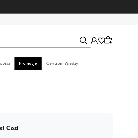
wości
Promocje
Centrum Wiedzy
Wybierz coś dla siebie z naszej aktualnej oferty lub
zaloguj się, aby przywrócić dodane produkty do
listy z poprzedniej sesji.
i Cosi