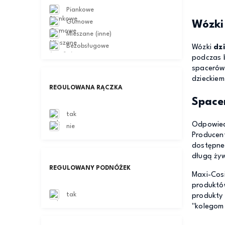
Piankowe
Gumowe
Wózki
Mieszane (inne)
Bezobsługowe
Wózki
dz
podczas 
spacerów
dzieckiem
REGULOWANA RĄCZKA
Space
tak
Odpowiedn
nie
Producent
dostępne 
długą ży
REGULOWANY PODNÓŻEK
Maxi-Cosi
produktów
tak
produkty 
"kolegom 