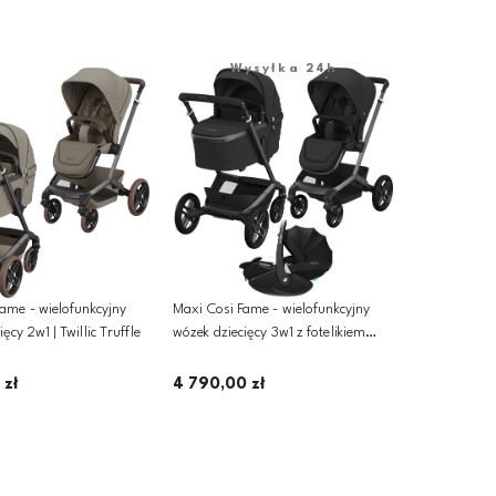
Dodaj do koszyka
Wysyłka 24h
ame - wielofunkcyjny
Maxi Cosi Fame - wielofunkcyjny
ęcy 2w1 | Twillic Truffle
wózek dziecięcy 3w1 z fotelikiem
Pebble 360 PRO 2 | Twillic Black
 zł
4 790,00 zł
odaj do koszyka
Dodaj do koszyka