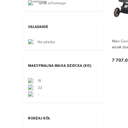
-brak informacji-
SKŁADANIE
Maxi Cosi
Na płasko
wózek dzie
Pebble 36
360 PRO |
7 707,0
MAKSYMALNA WAGA DZIECKA (KG)
15
22
-
RODZAJ KÓŁ