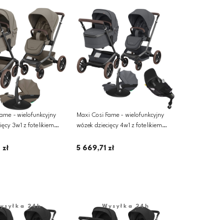
ame - wielofunkcyjny
Maxi Cosi Fame - wielofunkcyjny
ięcy 3w1 z fotelikiem
wózek dziecięcy 4w1 z fotelikiem
PRO 2 | Twillic Truffle
Pebble 360 PRO 2 i bazą | Twillic
Graphite
 zł
5 669,71 zł
odaj do koszyka
Dodaj do koszyka
ysyłka 24h
Wysyłka 24h