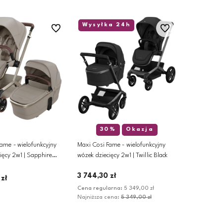
Wysyłka 24h
Do ulubionych
Do ulubionych
30%
Okazja
ame - wielofunkcyjny
Maxi Cosi Fame - wielofunkcyjny
ięcy 2w1 | Sapphire
wózek dziecięcy 2w1 | Twillic Black
3 744,30 zł
 zł
Cena regularna:
5 349,00 zł
Najniższa cena:
5 349,00 zł
odaj do koszyka