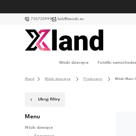
730730999
bok@ewozki.eu
Wózki dziecięce
Foteliki samochodo
Xland
Wózki dziecięce
Producenci
Wózki Maxi-
Ukryj filtry
Menu
Wózki dziecięce