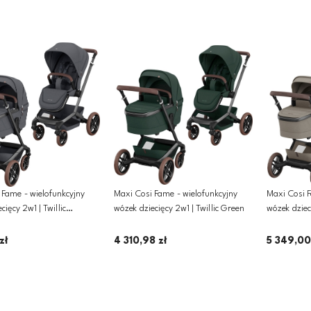
 Fame - wielofunkcyjny
Maxi Cosi Fame - wielofunkcyjny
Maxi Cosi F
cięcy 2w1 | Twillic
wózek dziecięcy 2w1 | Twillic Green
wózek dzieci
zł
4 310,98 zł
5 349,00
Dodaj do koszyka
Dodaj do koszyka
D