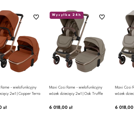
Wysyłka 24h
Do ulubionych
Do ulubionych
 Fame - wielofunkcyjny
Maxi Cosi Fame - wielofunkcyjny
Maxi Cosi F
ecięcy 2w1 | Copper Terra
wózek dziecięcy 2w1 | Oak Truffle
wózek dziec
Sand
0 zł
6 018,00 zł
6 018,00
Dodaj do koszyka
Dodaj do koszyka
D