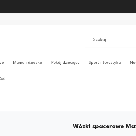
we
Mama i dziecko
Pokój dziecięcy
Sport i turystyka
No
Cosi
Wózki spacerowe Max