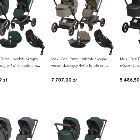
 Fame - wielofunkcyjny
Maxi Cosi Fame - wielofunkcyjny
Maxi Cosi F
cięcy 4w1 z fotelikiem
wózek dziecięcy 4w1 z fotelikiem
wózek dziec
 PRO 2 i bazą | Twillic
Pebble 360 PRO 2 i bazą | Twillic
Pebble 360
Truffle
360 PRO | T
9 zł
7 707,00 zł
5 486,50
Dodaj do koszyka
Dodaj do koszyka
D