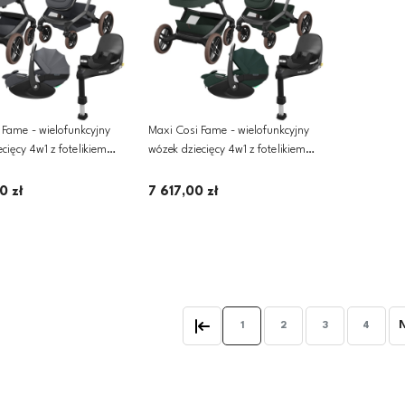
 Fame - wielofunkcyjny
Maxi Cosi Fame - wielofunkcyjny
cięcy 4w1 z fotelikiem
wózek dziecięcy 4w1 z fotelikiem
0 PRO 2 i bazą FamilyFix
Pebble 360 PRO 2 i bazą FamilyFix
 Twillic Graphite
360 PRO | Twillic Green
0 zł
7 617,00 zł
Dodaj do koszyka
Dodaj do koszyka
1
2
3
4