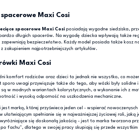
 spacerowe Maxi Cosi
iecięce spacerowe Maxi Cosi
posiadają wygodne siedziska, prz
bardzo długich spacerów. Na wygodę dziecka wpływają także re
 zapewniają bezpieczeństwo. Każdy model posiada także kosz na
 z zakupieniem najpotrzebniejszych artykułów.
rówki Maxi Cosi
i komfort rodziców oraz dzieci to jednak nie wszystko, co może
 sporo uwagi przywiązuje także do tego, aby wózki były solidne 
są w modnych wariantach kolorystycznych, a wykonanie ich z mat
wotność i wysoką odporność na uszkodzenia mechaniczne.
 jest marką, której przyświeca jeden cel - wspierać nowoczenysch
 ułatwiającym spełnianie się w najważniejszej życiowej roli, jaką 
wyróżniające się doskonałą jakością - jest to marka tworzona pr
po fachu", dlatego w swojej pracy skupiają się przede wszystkim 