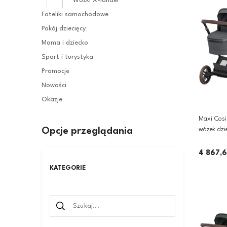
Wózki X-lander
Foteliki samochodowe
Pokój dziecięcy
Mama i dziecko
Sport i turystyka
Promocje
Nowości
Okazje
Maxi Cosi
Opcje przeglądania
wózek dzie
Pebble 36
4 867,6
KATEGORIE