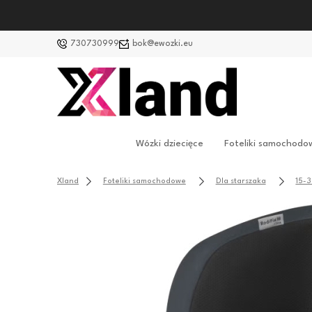
730730999
bok@ewozki.eu
Wózki dziecięce
Foteliki samochodo
Xland
Foteliki samochodowe
Dla starszaka
15-3