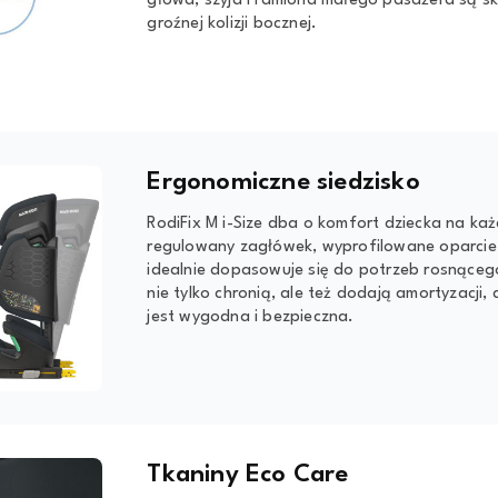
głowa, szyja i ramiona małego pasażera są s
groźnej kolizji bocznej.
Ergonomiczne siedzisko
RodiFix M i-Size dba o komfort dziecka na każ
regulowany zagłówek, wyprofilowane oparcie i 
idealnie dopasowuje się do potrzeb rosnąceg
nie tylko chronią, ale też dodają amortyzacji,
jest wygodna i bezpieczna.
Tkaniny Eco Care