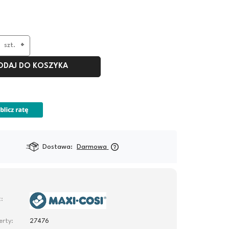
szt.
+
ODAJ DO KOSZYKA
Dostępność:
na zamówienie
:
rty:
27476