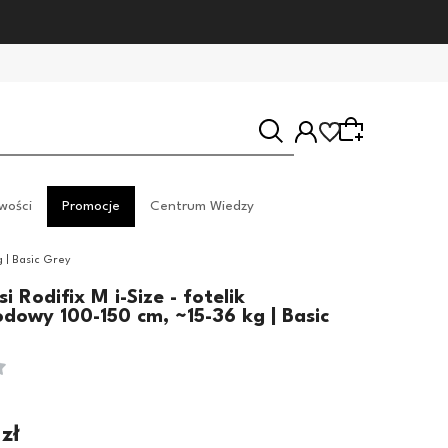
wości
Promocje
Centrum Wiedzy
g | Basic Grey
Wybierz coś dla siebie z naszej aktualnej oferty lub
i Rodifix M i-Size - fotelik
zaloguj się, aby przywrócić dodane produkty do
dowy 100-150 cm, ~15-36 kg | Basic
listy z poprzedniej sesji.
zł