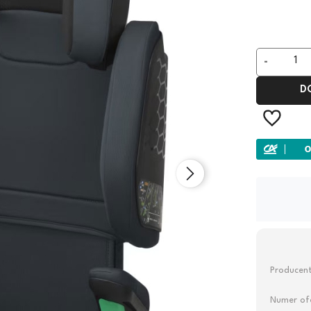
-
D
Dostawa:
Darmowa
Producent
Numer ofe