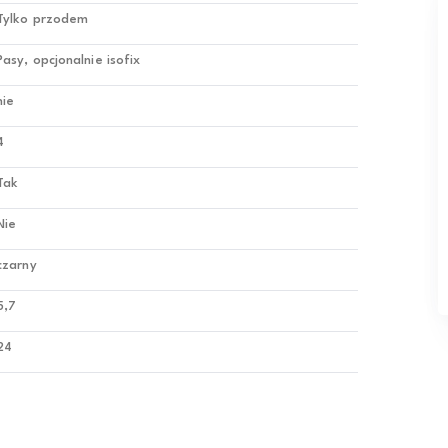
Tylko przodem
Pasy, opcjonalnie isofix
nie
4
Tak
Nie
czarny
5,7
24