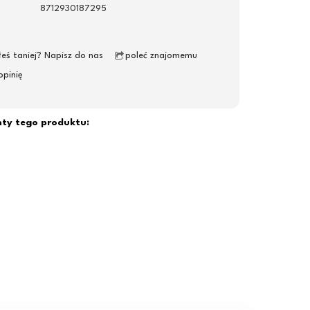
8712930187295
łeś taniej? Napisz do nas
poleć znajomemu
opinię
nty tego produktu: