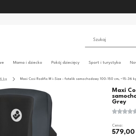
we
Mama i dziecko
Pokój dziecięcy
Sport i turystyka
No
6 kg
Maxi Cosi Rodifix M i-Size - fotelik samochodowy 100-150 cm, ~15-36 k
Maxi Cos
samocho
Grey
Cena:
579,00 