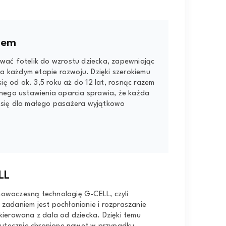
iem
ać fotelik do wzrostu dziecka, zapewniając
na każdym etapie rozwoju. Dzięki szerokiemu
ię od ok. 3,5 roku aż do 12 lat, rosnąc razem
nego ustawienia oparcia sprawia, że każda
je się dla małego pasażera wyjątkowo
LL
 nowoczesną technologię G-CELL, czyli
adaniem jest pochłanianie i rozpraszanie
 kierowana z dala od dziecka. Dzięki temu