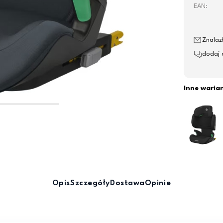
EAN:
Znalaz
dodaj 
Inne waria
Opis
Szczegóły
Dostawa
Opinie