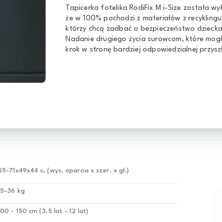
Tapicerka fotelika RodiFix M i-Size została w
że w 100% pochodzi z materiałów z recyklingu
którzy chcą zadbać o bezpieczeństwo dziecka,
Nadanie drugiego życia surowcom, które mogł
krok w stronę bardziej odpowiedzialnej przyszł
55-71x49x44 c, (wys. oparcia x szer. x gł.)
15-36 kg
100 - 150 cm (3.5 lat - 12 lat)