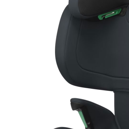
Czas realizacji:
5 dni + wysyłka