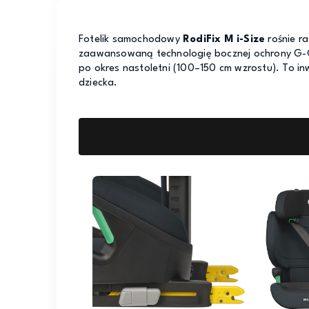
Fotelik samochodowy
RodiFix M i-Size
rośnie r
zaawansowaną technologię bocznej ochrony G-CE
po okres nastoletni (100–150 cm wzrostu). To i
dziecka.