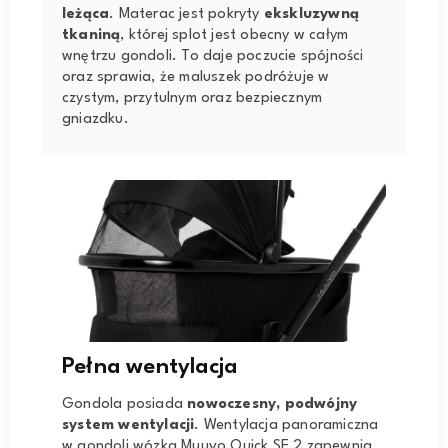
leżąca
. Materac jest pokryty
ekskluzywną
tkaniną
, której splot jest obecny w całym
wnętrzu gondoli. To daje poczucie spójności
oraz sprawia, że maluszek podróżuje w
czystym, przytulnym oraz bezpiecznym
gniazdku.
Pełna wentylacja
Gondola posiada
nowoczesny, podwójny
system wentylacji
. Wentylacja panoramiczna
w gondoli wózka Muuvo Quick SE 2 zapewnia