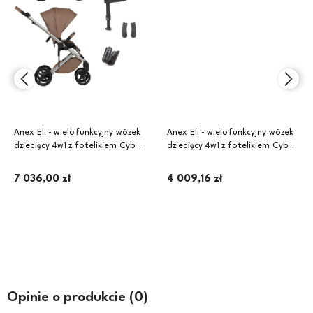
Anex Eli - wielofunkcyjny wózek
Anex Eli - wielofunkcyjny wózek
dziecięcy 4w1 z fotelikiem Cybex
dziecięcy 4w1 z fotelikiem Cybex
Cloud T i-Size i bazą | El-03
Cloud T i-Size i bazą | El-04
Secret
Fantasy
7 036,00 zł
4 009,16 zł
Do koszyka
Do koszyka
Opinie o produkcie (0)