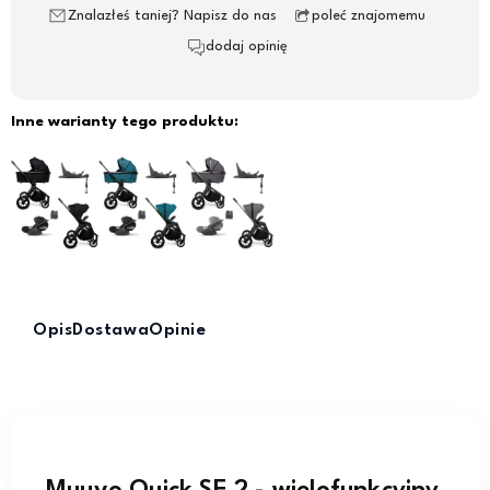
Znalazłeś taniej? Napisz do nas
poleć znajomemu
dodaj opinię
Inne warianty tego produktu:
Opis
Dostawa
Opinie
Muuvo Quick SE 2 - wielofunkcyjny