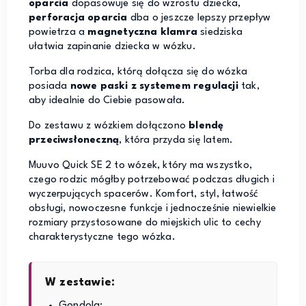
oparcia
dopasowuje się do wzrostu dziecka,
perforacja oparcia
dba o jeszcze lepszy przepływ
powietrza a
magnetyczna klamra
siedziska
ułatwia zapinanie dziecka w wózku.
Torba dla rodzica, którą dołącza się do wózka
posiada
nowe paski z systemem regulacji
tak,
aby idealnie do Ciebie pasowała.
Do zestawu z wózkiem dołączono
blendę
przeciwsłoneczną
, która przyda się latem.
Muuvo Quick SE 2 to wózek, który ma wszystko,
czego rodzic mógłby potrzebować podczas długich i
wyczerpujących spacerów. Komfort, styl, łatwość
obsługi, nowoczesne funkcje i jednocześnie niewielkie
rozmiary przystosowane do miejskich ulic to cechy
charakterystyczne tego wózka.
W zestawie:
Gondola;