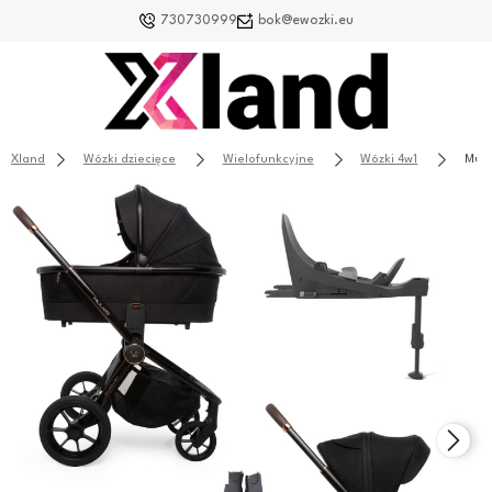
730730999
bok@ewozki.eu
Xland
Wózki dziecięce
Wielofunkcyjne
Wózki 4w1
Muuv