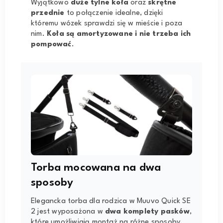
Wyjątkowo
duże tylne koła
oraz
skrętne
przednie
to połączenie idealne, dzięki
któremu wózek sprawdzi się w mieście i poza
nim.
Koła są
amortyzowane i nie trzeba ich
pompować
.
Torba mocowana na dwa
sposoby
Elegancka torba dla rodzica w Muuvo Quick SE
2 jest wyposażona w
dwa komplety pasków
,
które umożliwiają montaż na różne sposoby.