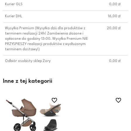
Kurier GLS
0,00 zł
Kurier DHL
16,00 zł
Wysyłka Premium
(Wysyłka dziś dla produktów z
20,00 zł
terminem realizacji 24h! Zamówienia złożone i
opłacone do godziny 13:00. Wysyłka Premium NIE
PRZYSPIESZY realizacji produktów z wydłużonym
terminem dostawy!)
Odbiór osobisty sklep Żory
0,00 zł
Inne z tej kategorii
ionych
ionych
Do ulubionych
Do ulubionych
Do ulubi
Do ulubi