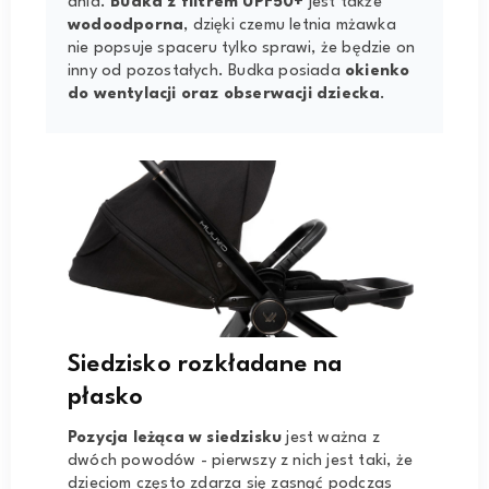
dnia.
Budka z filtrem UPF50+
jest także
wodoodporna
, dzięki czemu letnia mżawka
nie popsuje spaceru tylko sprawi, że będzie on
inny od pozostałych. Budka posiada
okienko
do wentylacji oraz obserwacji dziecka
.
Siedzisko rozkładane na
płasko
Pozycja leżąca w siedzisku
jest ważna z
dwóch powodów - pierwszy z nich jest taki, że
dzieciom często zdarza się zasnąć podczas