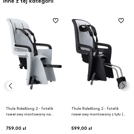
Inne z tej kategorii
ionych
Do ulubionych
Do ulubi
Thule RideAlong 2 - fotelik
Thule RideAlong 2 - fotelik
rowerowy montowany na
rowerowy montowany z tyłu |
bagażniku | Light Grey
Dark Grey
759,00 zł
599,00 zł