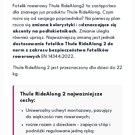
Fotelik rowerowy Thule RideAlong2 to zastępstwo
dla znanego już produktu Thule RideAlong. Czym
rożni się od swojego poprzednika? Na pierwszy plan
rzuca się
zmiana kolorystyki
i o
dznaczające się
akcenty na podłokietnikach
. Zmianie uległa
również uprząż. Najważniejszą zmianą jest jednak
dostosowanie fotelika Thule RideAlong 2 do
norm z zakresu bezpieczeństwa fotelików
rowerowych
EN 14344:2022.
Thule RideAlong 2 jest przeznaczony dla dzieci do 22
kg.
Thule RideAlong 2 najważniejsze
cechy:
Uniwersalny uchwyt montażowy, pasujący
do większości ram rowerowych;
rośnie razem z dzieckiem - zapięcia stóp i
podnóżki regulowane jedną ręką;