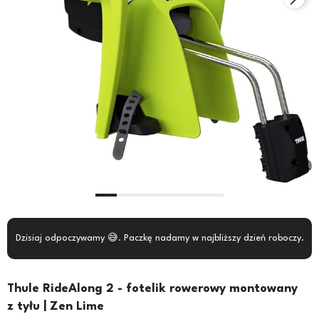
Dzisiaj odpoczywamy 😅. Paczkę nadamy w najbliższy dzień roboczy.
Thule RideAlong 2 - fotelik rowerowy montowany
z tyłu | Zen Lime