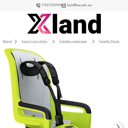
730730999
bok@ewozki.eu
Xland
Sport i turystyka
Foteliki rowerowe
Foteliki Thule