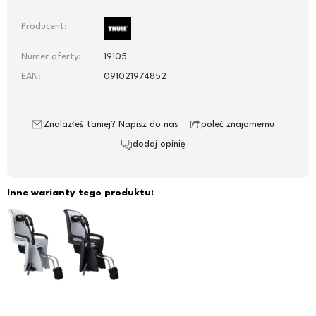
Producent:
Numer oferty:
19105
EAN:
091021974852
Znalazłeś taniej? Napisz do nas
poleć znajomemu
dodaj opinię
Inne warianty tego produktu: