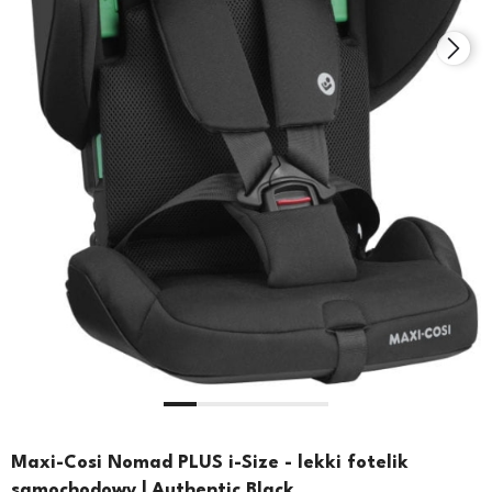
Maxi-Cosi Nomad PLUS i-Size - lekki fotelik
samochodowy | Authentic Black