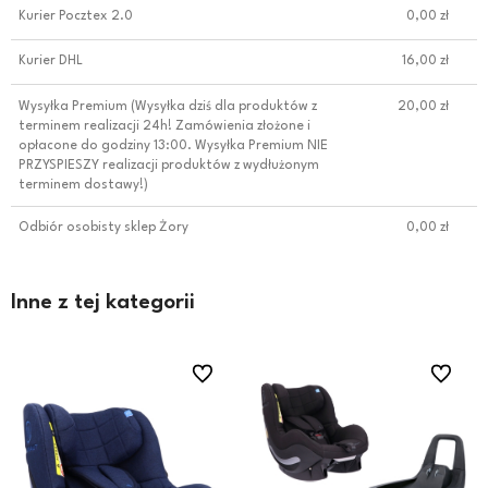
Kurier Pocztex 2.0
0,00 zł
Kurier DHL
16,00 zł
Wysyłka Premium
(Wysyłka dziś dla produktów z
20,00 zł
terminem realizacji 24h! Zamówienia złożone i
opłacone do godziny 13:00. Wysyłka Premium NIE
PRZYSPIESZY realizacji produktów z wydłużonym
terminem dostawy!)
Odbiór osobisty sklep Żory
0,00 zł
Inne z tej kategorii
ionych
ionych
Do ulubionych
Do ulubionych
Do ulubi
Do ulubi