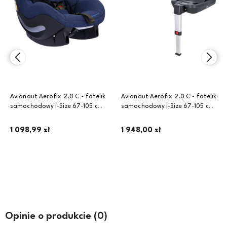
Avionaut Aerofix 2.0 C - fotelik
Avionaut Aerofix 2.0 C - fotelik
samochodowy i-Size 67-105 cm
samochodowy i-Size 67-105 cm
~9-18 kg, siedzisko | Navy
~9-18 kg, zestaw z bazą IQ Base
2.0 C | Black
1 098,99 zł
1 948,00 zł
Do koszyka
Do koszyka
Opinie o produkcie (0)