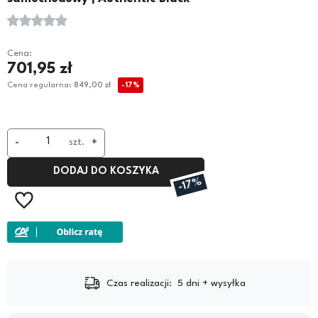
Cena:
701,95 zł
Cena regularna:
849,00 zł
-17%
-
szt.
+
DODAJ DO KOSZYKA
-17%
łka
Dostawa:
Darmowa