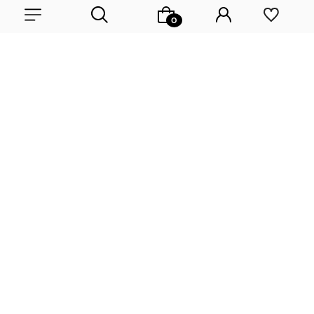
Zapisz się na nasz biuletyn – Wpisz adres e-mail
Wybierz coś dla siebie z naszej aktualnej oferty lub zaloguj się, aby
przywrócić dodane produkty do listy z poprzedniej sesji.
Obserwuj nas na:
polityce
prywatności
KONTAKT
WSPÓŁPRACA