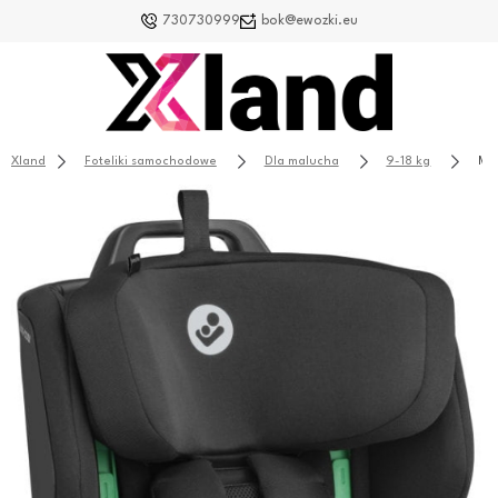
730730999
bok@ewozki.eu
Xland
Foteliki samochodowe
Dla malucha
9-18 kg
Max