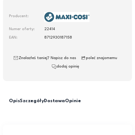
Producent:
Numer oferty:
22414
EAN:
8712930187158
Znalazłeś taniej? Napisz do nas
poleć znajomemu
dodaj opinię
Opis
Szczegóły
Dostawa
Opinie